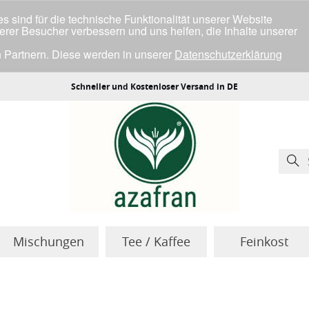
 sind für die technische Funktionalität unserer Website
serer Besucher verbessern und uns helfen, die Inhalte unserer
 Partnern. Diese werden in unserer
Datenschutzerklärung
ller Cookies einverstanden bist.
Schneller und Kostenloser Versand in DE
Mischungen
Tee / Kaffee
Feinkost