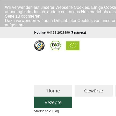
Wir verwenden auf unserer Webseite Cookies. Einige Cookies
unbedingt erforderlich, andere sollen das Nutzererlebnis un
Seite zu optimieren.
Dazu verwenden wir auch Drittanbieter-Cookies von unseren
aufgeführt.
Klicke unten auf "Annehmen", wenn du mit der Verwendung a
Hotline:
04121-2629590
(Festnetz)
Home
Gewürze
Rezepte
>
Startseite
Blog