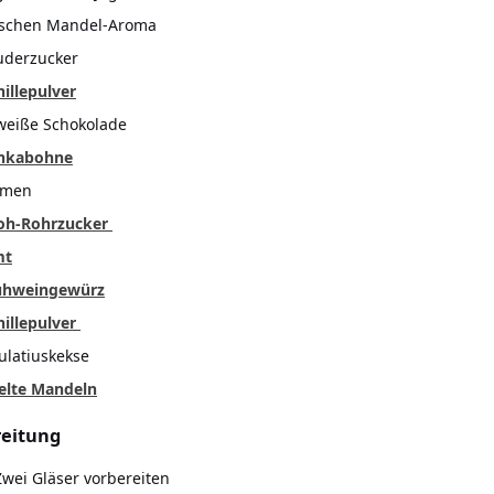
aschen Mandel-Aroma
uderzucker
nillepulver
weiße Schokolade
onkabohne
aumen
Roh-Rohrzucker
mt
lühweingewürz
nillepulver
ulatiuskekse
elte Mandeln
eitung
Zwei Gläser vorbereiten