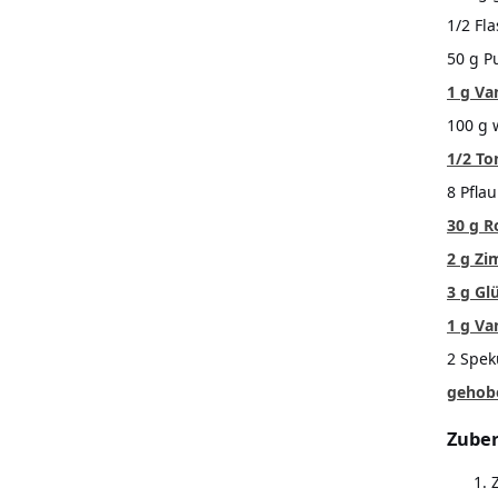
1/2 Fl
50 g P
1 g Va
100 g 
1/2 T
8 Pfl
30 g 
2 g Zi
3 g G
1 g Va
2 Spek
gehob
Zuber