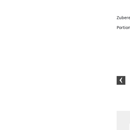
Zubere
Portio
Tonkabohne 50
BIO-Ceylon Zimtpulver
BIO-Glüh
Gramm
(50 Gramm)
Punschgewü