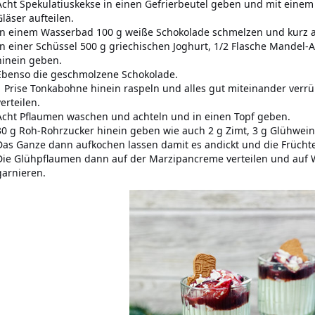
Acht Spekulatiuskekse in einen Gefrierbeutel geben und mit einem 
Gläser aufteilen.
In einem Wasserbad 100 g weiße Schokolade schmelzen und kurz a
In einer Schüssel 500 g griechischen Joghurt, 1/2 Flasche Mandel-
hinein geben.
Ebenso die geschmolzene Schokolade.
1 Prise Tonkabohne hinein raspeln und alles gut miteinander verrüh
verteilen.
Acht Pflaumen waschen und achteln und in einen Topf geben.
30 g Roh-Rohrzucker hinein geben wie auch 2 g Zimt, 3 g Glühwein
Das Ganze dann aufkochen lassen damit es andickt und die Früch
Die Glühpflaumen dann auf der Marzipancreme verteilen und auf
garnieren.