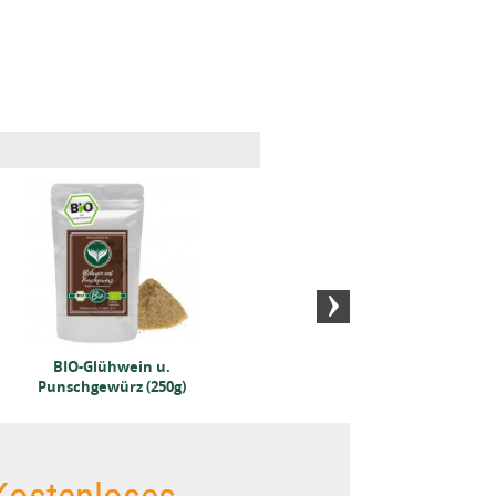
BIO-Glühwein u.
Tonkabohne 50
BIO-Cey
Punschgewürz (250g)
Gramm
(