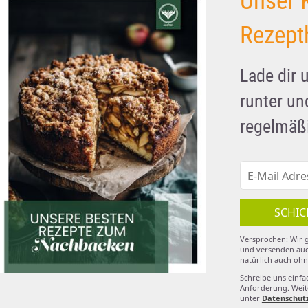
Unser 
Rezept
Lade dir 
runter u
regelmäßi
SCHIC
Versprochen: Wir g
und versenden auc
natürlich auch ohn
Schreibe uns einfa
Anforderung. Weite
unter
Datenschut