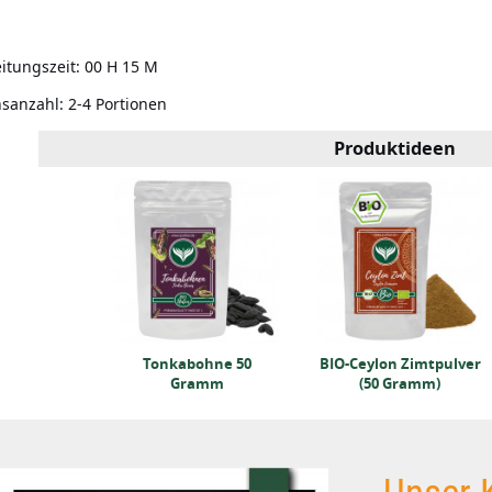
itungszeit:
00 H 15 M
nsanzahl:
2-4 Portionen
Produktideen
wein u.
Tonkabohne 50
BIO-Ceylon Zimtpulver
rz (250g)
Gramm
(50 Gramm)