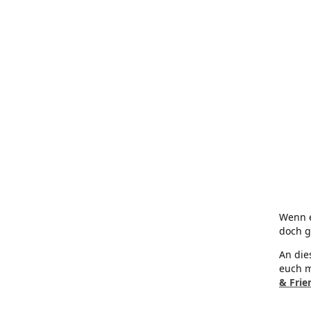
Wenn e
doch g
An die
euch m
& Frie