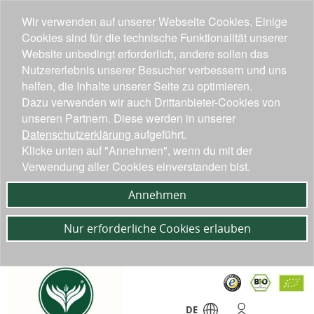
Wir verwenden auf unserer Webseite Cookies. Einige
Cookies sind für die technische Funktionalität unserer
Website unbedingt erforderlich, andere sollen das
Nutzererlebnis unserer Besucher verbessern und uns
helfen, die Inhalte unserer Seite zu optimieren.
Dazu verwenden wir auch Drittanbieter-Cookies von
unseren Partnern. Diese werden in unserer
Datenschutzerklärung
aufgeführt.
Klicke unten auf "Annehmen", wenn du mit der
Verwendung aller Cookies einverstanden bist.
Annehmen
Nur erforderliche Cookies erlauben
DE