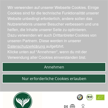
Wir verwenden auf unserer Webseite Cookies. Einige
Cookies sind für die technische Funktionalität unserer
Website unbedingt erforderlich, andere sollen das
Nutzererlebnis unserer Besucher verbessern und uns
helfen, die Inhalte unserer Seite zu optimieren.
Dazu verwenden wir auch Drittanbieter-Cookies von
unseren Partnern. Diese werden in unserer
Datenschutzerklärung
aufgeführt.
Klicke unten auf "Annehmen", wenn du mit der
Verwendung aller Cookies einverstanden bist.
Annehmen
Nur erforderliche Cookies erlauben
DE