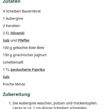
Zutaten
4 Scheiben Bauernbrot
1 Aubergine
2 Karotten
2 EL
Olivenöl
Salz
und
Pfeffer
100 g gekochte Rote Bete
150 g griechischer Joghurt
Limettensaft
1 TL
geräucherte Paprika
Salz
frische Minze
Zubereitung
Die Aubergine waschen, putzen und trockentupfen.
Längs in ca. 1 cm dünne Scheiben schneiden.