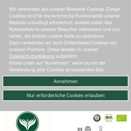
Wir verwenden auf unserer Webseite Cookies. Einige
Cookies sind für die technische Funktionalität unserer
Website unbedingt erforderlich, andere sollen das
Nutzererlebnis unserer Besucher verbessern und uns
helfen, die Inhalte unserer Seite zu optimieren.
Dazu verwenden wir auch Drittanbieter-Cookies von
unseren Partnern. Diese werden in unserer
Datenschutzerklärung
aufgeführt.
Klicke unten auf "Annehmen", wenn du mit der
Verwendung aller Cookies einverstanden bist.
Annehmen
Nur erforderliche Cookies erlauben
DE