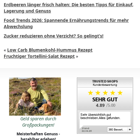
Erdbeeren länger frisch halten: Die besten Tipps für Einkauf,
Lagerung und Genuss
Food Trends 2026: Spannende Ernährungstrends für mehr
Abwechslung
Zucker reduzieren ohne Verzicht? So gelingt’s!
«
Low Carb Blumenkohl-Hummus Rezept
Fruchtiger Tortellini-Salat Rezept
»
4.89
Geld sparen durch
Großpackungen!
Meisterhaften Genuss -
bezahlbar erleben!