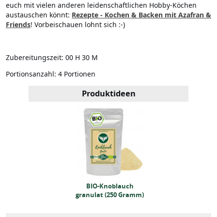
euch mit vielen anderen leidenschaftlichen Hobby-Köchen
austauschen könnt:
Rezepte - Kochen & Backen mit Azafran &
Friends
! Vorbeischauen lohnt sich :-)
Zubereitungszeit:
00 H 30 M
Portionsanzahl:
4 Portionen
Produktideen
BIO-Knoblauch
BIO-Knoblauch
nulat (250 Gramm)
granulat (250 Gramm)