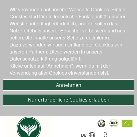
Wir verwenden auf unserer Webseite Cookies. Einige
Cookies sind für die technische Funktionalität unserer
Website unbedingt erforderlich, andere sollen das
Nutzererlebnis unserer Besucher verbessern und uns
helfen, die Inhalte unserer Seite zu optimieren.
Dazu verwenden wir auch Drittanbieter-Cookies von
unseren Partnern. Diese werden in unserer
Datenschutzerklärung
aufgeführt.
Klicke unten auf "Annehmen", wenn du mit der
Verwendung aller Cookies einverstanden bist.
Annehmen
Nur erforderliche Cookies erlauben
DE