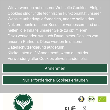
Wir verwenden auf unserer Webseite Cookies. Einige
Cookies sind für die technische Funktionalität unserer
Website unbedingt erforderlich, andere sollen das
Nutzererlebnis unserer Besucher verbessern und uns
helfen, die Inhalte unserer Seite zu optimieren.
Dazu verwenden wir auch Drittanbieter-Cookies von
unseren Partnern. Diese werden in unserer
Datenschutzerklärung
aufgeführt.
Klicke unten auf "Annehmen", wenn du mit der
Verwendung aller Cookies einverstanden bist.
Annehmen
Nur erforderliche Cookies erlauben
DE