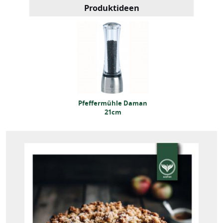
Produktideen
effermühle Daman
Pfeffermühle Daman
21cm
21cm
effermühle Daman
21cm