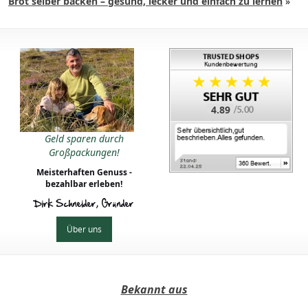
Brot selber backen – gesund, lecker und einfach zu lernen
»
4.89
Geld sparen durch
Großpackungen!
Meisterhaften Genuss -
bezahlbar erleben!
Dirk Schneider, Gründer
Über uns
Bekannt aus