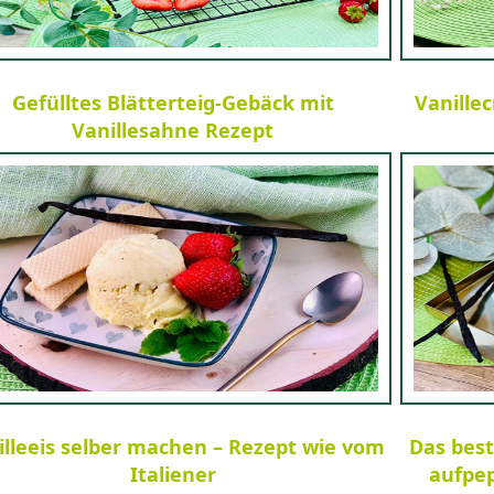
Gefülltes Blätterteig-Gebäck mit
Vanille
Vanillesahne Rezept
illeeis selber machen – Rezept wie vom
Das best
Italiener
aufpep