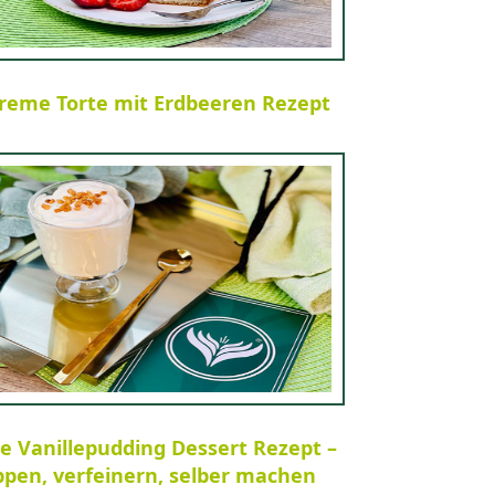
creme Torte mit Erdbeeren Rezept
e Vanillepudding Dessert Rezept –
pen, verfeinern, selber machen