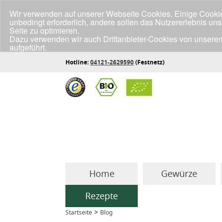
Wir verwenden auf unserer Webseite Cookies. Einige Cookies
unbedingt erforderlich, andere sollen das Nutzererlebnis un
Seite zu optimieren.
Dazu verwenden wir auch Drittanbieter-Cookies von unseren
aufgeführt.
Klicke unten auf "Annehmen", wenn du mit der Verwendung a
Hotline:
04121-2629590
(Festnetz)
Home
Gewürze
Rezepte
>
Startseite
Blog