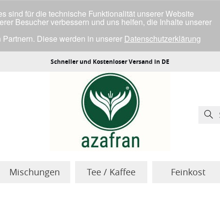
 sind für die technische Funktionalität unserer Website
serer Besucher verbessern und uns helfen, die Inhalte unserer
 Partnern. Diese werden in unserer
Datenschutzerklärung
ller Cookies einverstanden bist.
Schneller und Kostenloser Versand in DE
Mischungen
Tee / Kaffee
Feinkost