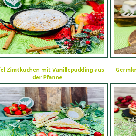
el-Zimtkuchen mit Vanillepudding aus
Germkn
der Pfanne