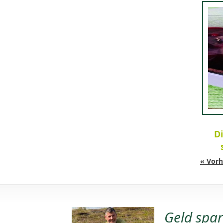
Di
« Vorh
Geld spa