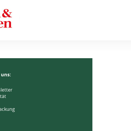
 uns:
letter
tät
ackung