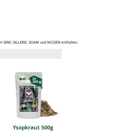
on SENF, SELLERIE, SESAM und NÜSSEN enthalten.
Ysopkraut 500g
BIO Kardamom ganz