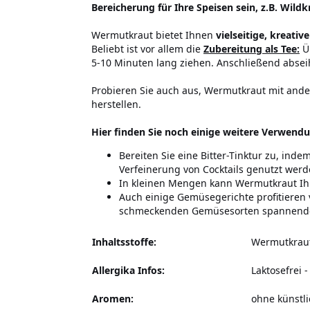
Bereicherung für Ihre Speisen sein, z.B. Wil
Wermutkraut bietet Ihnen
vielseitige, kreat
Beliebt ist vor allem die
Zubereitung als Tee:
Üb
5-10 Minuten lang ziehen. Anschließend abseih
Probieren Sie auch aus, Wermutkraut mit ander
herstellen.
Hier finden Sie noch einige weitere Verwendu
Bereiten Sie eine Bitter-Tinktur zu, ind
Verfeinerung von Cocktails genutzt werd
In kleinen Mengen kann Wermutkraut Ihr
Auch einige Gemüsegerichte profitieren v
schmeckenden Gemüsesorten spannende
Inhaltsstoffe:
Wermutkraut
Allergika Infos:
Laktosefrei
-
Aromen:
ohne künstl