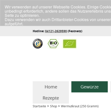
Wir verwenden auf unserer Webseite Cookies. Einige Cookies
unbedingt erforderlich, andere sollen das Nutzererlebnis un
Seite zu optimieren.
Dazu verwenden wir auch Drittanbieter-Cookies von unseren
aufgeführt.
Klicke unten auf "Annehmen", wenn du mit der Verwendung a
Hotline:
04121-2629590
(Festnetz)
Home
Gewürze
Rezepte
>
>
Startseite
Shop
Wermutkraut (250 Gramm)