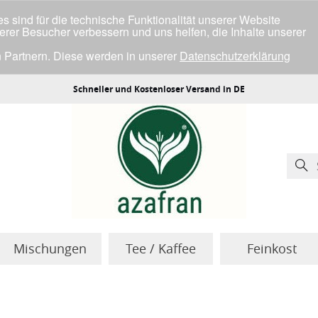
 sind für die technische Funktionalität unserer Website
serer Besucher verbessern und uns helfen, die Inhalte unserer
 Partnern. Diese werden in unserer
Datenschutzerklärung
ller Cookies einverstanden bist.
Schneller und Kostenloser Versand in DE
Mischungen
Tee / Kaffee
Feinkost