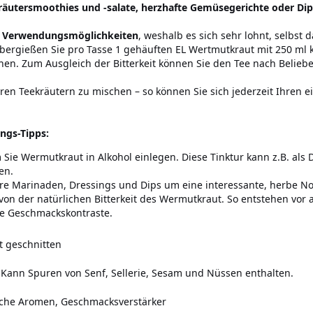
dkräutersmoothies und -salate, herzhafte Gemüsegerichte oder Dip
ive Verwendungsmöglichkeiten
, weshalb es sich sehr lohnt, selbst
ergießen Sie pro Tasse 1 gehäuften EL Wertmutkraut mit 250 ml
en. Zum Ausgleich der Bitterkeit können Sie den Tee nach Beliebe
en Teekräutern zu mischen – so können Sie sich jederzeit Ihren ei
ngs-Tipps:
em Sie Wermutkraut in Alkohol einlegen. Diese Tinktur kann z.B. als
en.
e Marinaden, Dressings und Dips um eine interessante, herbe No
on der natürlichen Bitterkeit des Wermutkraut. So entstehen vor a
 Geschmackskontraste.
 geschnitten
Kann Spuren von Senf, Sellerie, Sesam und Nüssen enthalten.
iche Aromen, Geschmacksverstärker