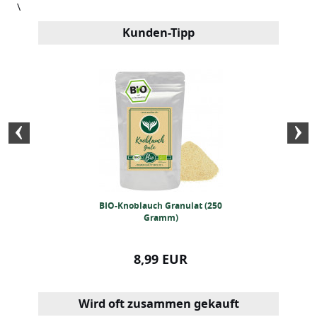
\
Kunden-Tipp
enschalen (1kg)
BIO-Knoblauch Granulat (250
BIO Knoblauchsa
Gramm)
99 EUR
8,99 EUR
8,99
Wird oft zusammen gekauft