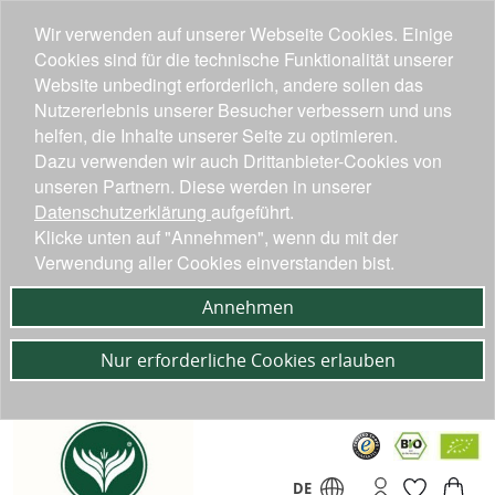
Wir verwenden auf unserer Webseite Cookies. Einige
Cookies sind für die technische Funktionalität unserer
Website unbedingt erforderlich, andere sollen das
Nutzererlebnis unserer Besucher verbessern und uns
helfen, die Inhalte unserer Seite zu optimieren.
Dazu verwenden wir auch Drittanbieter-Cookies von
unseren Partnern. Diese werden in unserer
Datenschutzerklärung
aufgeführt.
Klicke unten auf "Annehmen", wenn du mit der
Verwendung aller Cookies einverstanden bist.
Annehmen
Nur erforderliche Cookies erlauben
DE