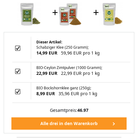
+
+
Dieser Artikel:
Schabziger Klee (250 Gramm);
ch Granulat (250
14,99 EUR
59,96 EUR pro 1 kg
ramm)
BIO-Ceylon Zimtpulver (1000 Gramm);
22,99 EUR
22,99 EUR pro 1 kg
99 EUR
BIO Bockshornklee ganz (250g);
8,99 EUR
35,96 EUR pro 1 kg
Gesamtpreis:
46.97