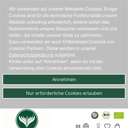
Wir verwenden auf unserer Webseite Cookies. Einige
Cookies sind für die technische Funktionalität unserer
Website unbedingt erforderlich, andere sollen das
Nutzererlebnis unserer Besucher verbessern und uns
helfen, die Inhalte unserer Seite zu optimieren.
Dazu verwenden wir auch Drittanbieter-Cookies von
unseren Partnern. Diese werden in unserer
Datenschutzerklärung
aufgeführt.
Klicke unten auf "Annehmen", wenn du mit der
Verwendung aller Cookies einverstanden bist.
Annehmen
Nur erforderliche Cookies erlauben
DE