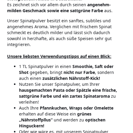
Es zeichnet sich vor allem durch seinen
angenehm-
milden Geschmack sowie eine sattgrüne Farbe
aus.
Unser Spinatpulver besitzt ein sanftes, subtiles und
angenehmes Aroma. Verglichen mit frischem Spinat
schmeckt es deutlich milder und lässt sich dadurch
sowohl in herzhafte, als auch süße Speisen sehr gut
integrieren.
Unsere liebsten Verwendungstipps auf einen Blick:
1 TL Spinatpulver in einen
Smoothie, Saft oder
Shot
gegeben, bringt
nicht nur Farbe
, sondern
auch einen
zusätzlichen Nährstoff-Kick!
Nutzen Sie unser Spinatpulver, um Ihrer
hausgemachten Pasta oder Spätzle eine frische,
sattgrüne Farbe und ein zartes Spinataroma
zu
verleihen!
Auch Ihre
Pfannkuchen, Wraps oder Omelette
erhalten auf diese Weise ein
grünes
„Nährstoffpllus“
und werden zu
optischen
Hinguckern!
Oder wie wäre es, mit unserem Spinatpulver