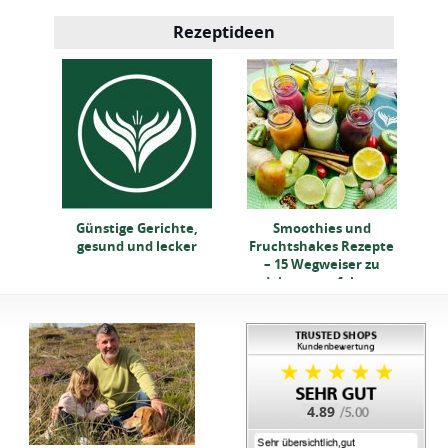
Rezeptideen
d
Günstige Gerichte,
Smoothies und
epte
gesund und lecker
Fruchtshakes Rezepte
zu
– 15 Wegweiser zu
en
deinem perfekten
Getränk
4.89