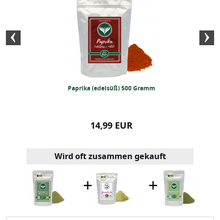
te Pulver (250g)
Paprika (edelsüß) 500 Gramm
Garam-Masal
99 EUR
14,99 EUR
8,99
Wird oft zusammen gekauft
+
+