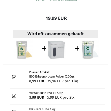
99 EUR
19,99 EUR
5,99
Wird oft zusammen gekauft
+
+
Dieser Artikel:
BIO Erbsenprotein Pulver (250g);
fer (500 Gramm)
8,99 EUR
35,96 EUR pro 1 kg
Vorratsdose FWL (1-Stk);
5,99 EUR
5,99 EUR pro Stk
99 EUR
BIO-Tafelsüße 1kg;