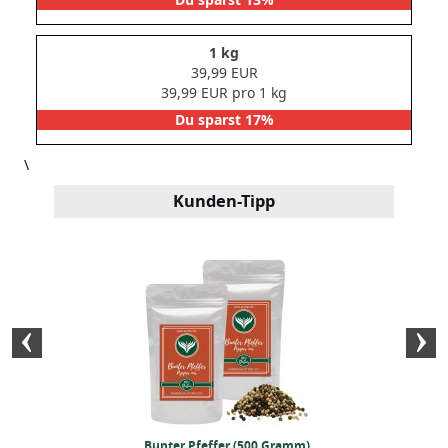
1 kg
39,99 EUR
39,99 EUR pro 1 kg
Du sparst 17%
\
Kunden-Tipp
ümmel ganz (250g)
Bunter Pfeffer (500 Gramm)
BIO Oat / Porrid