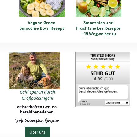
Vegane Green
Smoothies und
Smoothie Bowl Rezept
Fruchtshakes Rezepte
– 15 Wegweiser zu
deinem perfekten
Getränk
4.89
Geld sparen durch
Großpackungen!
Meisterhaften Genuss -
bezahlbar erleben!
Dirk Schneider, Gründer
Über uns