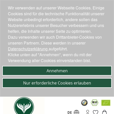
Wir verwenden auf unserer Webseite Cookies. Einige
Cookies sind für die technische Funktionalität unserer
Website unbedingt erforderlich, andere sollen das
Nutzererlebnis unserer Besucher verbessern und uns
helfen, die Inhalte unserer Seite zu optimieren.
Dazu verwenden wir auch Drittanbieter-Cookies von
unseren Partnern. Diese werden in unserer
Datenschutzerklärung
aufgeführt.
Klicke unten auf "Annehmen", wenn du mit der
Verwendung aller Cookies einverstanden bist.
Annehmen
Nur erforderliche Cookies erlauben
DE