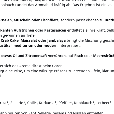
oblauch rundet das Aromabild kräftig ab. Das Ergebnis ist ein voll
rnelen, Muscheln oder Fischfilets,
sondern passt ebenso zu
Bratk
pikanten Aufstrichen oder Pastasaucen
entfaltet sie ihre Kraft. Selb
n
gewinnen an Tiefe.
Crab Cake, Maissalat oder Jambalaya
bringt die Mischung geschma
ustikal, mediterran oder modern
interpretiert.
 etwas Öl und Zitronensaft verrühren,
auf
Fisch
oder
Meeresfrüc
tet sich das Aroma direkt beim Garen.
gt eine Prise, um eine würzige Präsenz zu erzeugen – fein, klar un
l.
rika*, Sellerie*, Chili*, Kurkuma*, Pfeffer*, Knoblauch*, Lorbeer*
ann Spuren von Senf, Sellerie, Sesam und Nüssen enthalten.