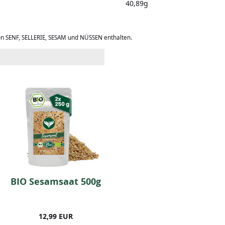
40,89g
on SENF, SELLERIE, SESAM und NÜSSEN enthalten.
BIO Sesamsaat 500g
BIO Butter Chicken
(250g)
12,99 EUR
14,99 EUR