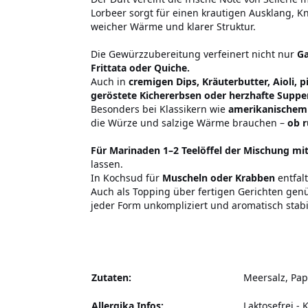
Lorbeer sorgt für einen krautigen Ausklang, Kn
weicher Wärme und klarer Struktur.
Die Gewürzzubereitung verfeinert nicht nur
Ga
Frittata oder Quiche.
Auch in
cremigen Dips, Kräuterbutter, Aioli, 
geröstete Kichererbsen oder herzhafte Suppe
Besonders bei Klassikern wie
amerikanischem 
die Würze und salzige Wärme brauchen –
ob r
Für Marinaden 1–2 Teelöffel der Mischung mit
lassen.
In Kochsud für
Muscheln oder Krabben
entfal
Auch als Topping über fertigen Gerichten genü
jeder Form unkompliziert und aromatisch stabi
Zutaten:
Meersalz, Pap
Allergika Infos:
Laktosefrei
-
K