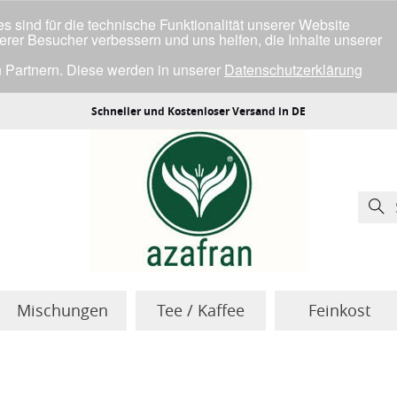
 sind für die technische Funktionalität unserer Website
serer Besucher verbessern und uns helfen, die Inhalte unserer
 Partnern. Diese werden in unserer
Datenschutzerklärung
ller Cookies einverstanden bist.
Schneller und Kostenloser Versand in DE
Mischungen
Tee / Kaffee
Feinkost