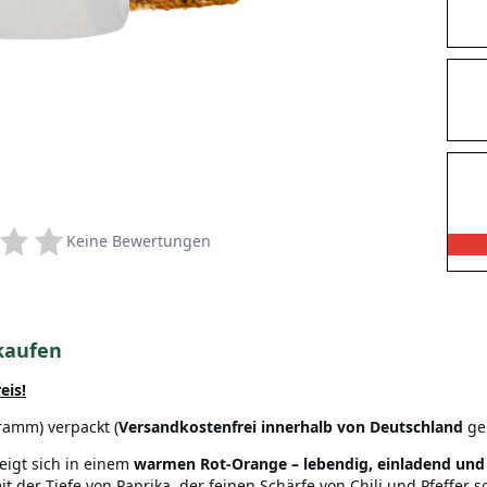
Keine Bewertungen
kaufen
eis!
ramm) verpackt (
Versandkostenfrei innerhalb von Deutschland
gel
eigt sich in einem
warmen Rot-Orange – lebendig, einladend und 
 mit der Tiefe von Paprika, der feinen Schärfe von Chili und Pfeff