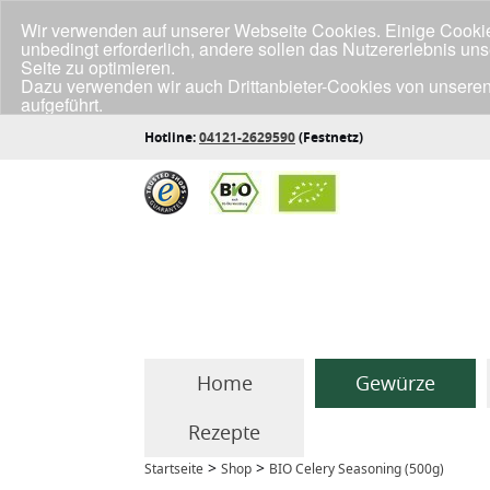
Wir verwenden auf unserer Webseite Cookies. Einige Cookies
unbedingt erforderlich, andere sollen das Nutzererlebnis un
Seite zu optimieren.
Dazu verwenden wir auch Drittanbieter-Cookies von unseren
aufgeführt.
Klicke unten auf "Annehmen", wenn du mit der Verwendung a
Hotline:
04121-2629590
(Festnetz)
Home
Gewürze
Rezepte
>
>
Startseite
Shop
BIO Celery Seasoning (500g)