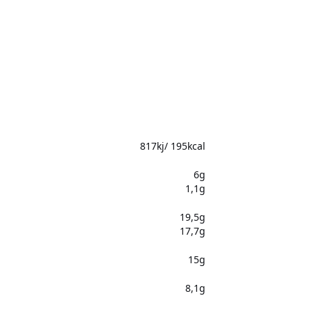
817kj/ 195kcal
6g
1,1g
19,5g
17,7g
15g
8,1g