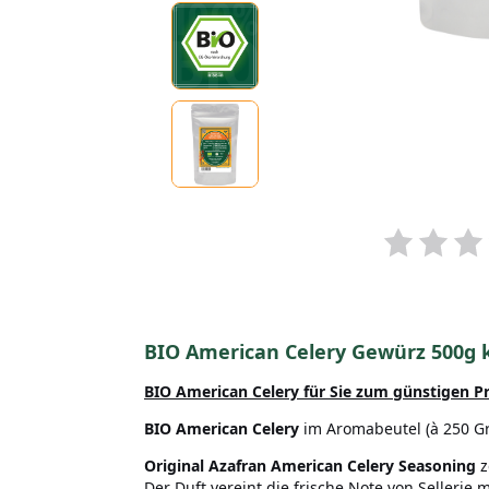
BIO American Celery Gewürz 500g 
BIO American Celery für Sie zum günstigen Pr
BIO American Celery
im Aromabeutel (à 250 G
Original Azafran American Celery Seasoning
z
Der Duft vereint die frische Note von Sellerie