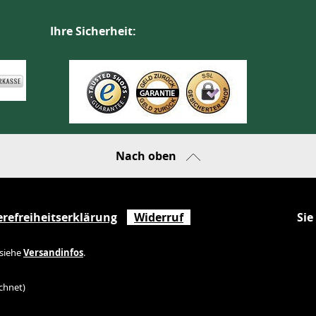
Ihre Sicherheit:
Nach oben
erefreiheitserklärung
Widerruf
Sie
 siehe
Versandinfos
.
chnet)