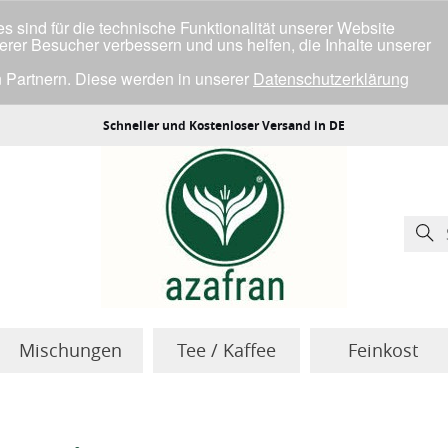
 sind für die technische Funktionalität unserer Website
serer Besucher verbessern und uns helfen, die Inhalte unserer
 Partnern. Diese werden in unserer
Datenschutzerklärung
ller Cookies einverstanden bist.
Schneller und Kostenloser Versand in DE
Mischungen
Tee / Kaffee
Feinkost