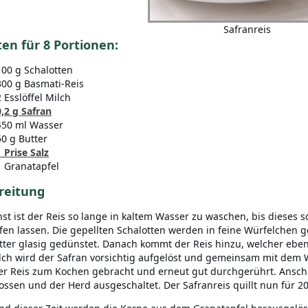
Safranreis
en für 8 Portionen:
100 g Schalotten
300 g Basmati-Reis
2 Esslöffel Milch
0,2 g Safran
450 ml Wasser
50 g Butter
1 Prise Salz
1 Granatapfel
reitung
st ist der Reis so lange in kaltem Wasser zu waschen, bis dieses sc
fen lassen. Die gepellten Schalotten werden in feine Würfelchen 
tter glasig gedünstet. Danach kommt der Reis hinzu, welcher eben
lch wird der Safran vorsichtig aufgelöst und gemeinsam mit dem 
er Reis zum Kochen gebracht und erneut gut durchgerührt. Anschl
ossen und der Herd ausgeschaltet. Der Safranreis quillt nun für 2