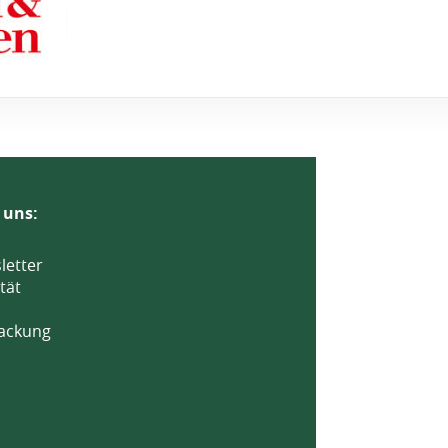
 uns:
letter
tät
ackung