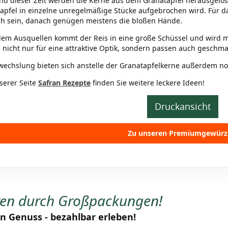
d dieser Zeit werden die Kerne aus dem Granatapfel herausgelöst
apfel in einzelne unregelmäßige Stücke aufgebrochen wird. Für d
ich sein, danach genügen meistens die bloßen Hände.
em Ausquellen kommt der Reis in eine große Schüssel und wird m
 nicht nur für eine attraktive Optik, sondern passen auch geschm
wechslung bieten sich anstelle der Granatapfelkerne außerdem no
serer Seite
Safran Rezepte
finden Sie weitere leckere Ideen!
Druckansicht
Zu unseren Premiumgewürz
ren durch Großpackungen!
n Genuss - bezahlbar erleben!