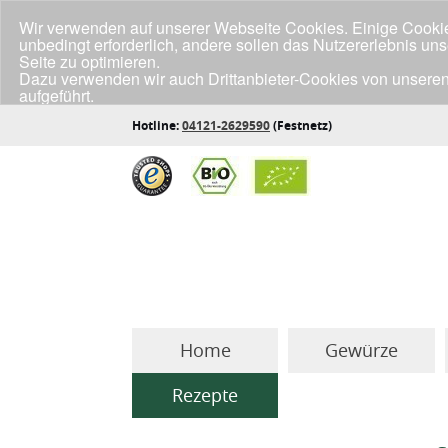
Wir verwenden auf unserer Webseite Cookies. Einige Cookies
unbedingt erforderlich, andere sollen das Nutzererlebnis un
Seite zu optimieren.
Dazu verwenden wir auch Drittanbieter-Cookies von unseren
aufgeführt.
Klicke unten auf "Annehmen", wenn du mit der Verwendung a
Hotline:
04121-2629590
(Festnetz)
Home
Gewürze
Rezepte