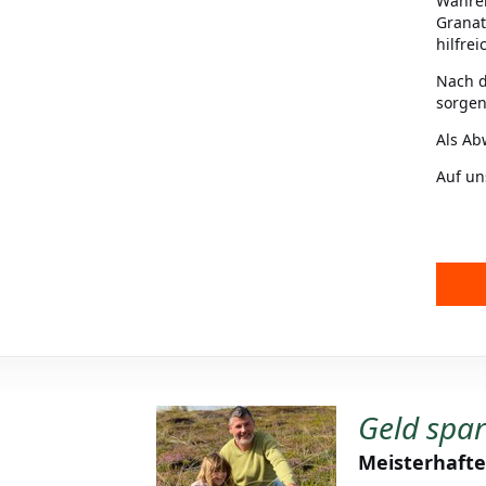
Währen
Granat
hilfre
Nach d
sorgen
Als Ab
Auf un
Geld spa
Meisterhafte