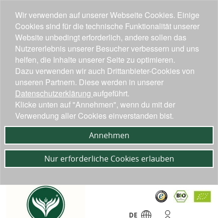
Wir verwenden auf unserer Webseite Cookies. Einige
Cookies sind für die technische Funktionalität unserer
Website unbedingt erforderlich, andere sollen das
Nutzererlebnis unserer Besucher verbessern und uns
helfen, die Inhalte unserer Seite zu optimieren.
Dazu verwenden wir auch Drittanbieter-Cookies von
unseren Partnern. Diese werden in unserer
Datenschutzerklärung
aufgeführt.
Klicke unten auf "Annehmen", wenn du mit der
Verwendung aller Cookies einverstanden bist.
Annehmen
Nur erforderliche Cookies erlauben
DE