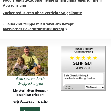
Food Trends 2026: Spannende Ernährungstrends für mehr
Abwechslung
Zucker reduzieren ohne Verzicht? So gelingt’s!
«
Sauerkrautsuppe mit Krakauern Rezept
Klassisches Bauernfrühstück Rezept
»
4.89
Geld sparen durch
Großpackungen!
Meisterhaften Genuss -
bezahlbar erleben!
Dirk Schneider, Gründer
Über uns