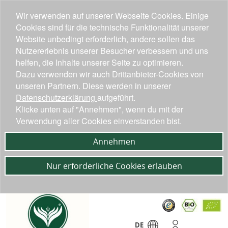
Wir verwenden auf unserer Webseite Cookies. Einige
Cookies sind für die technische Funktionalität unserer
Website unbedingt erforderlich, andere sollen das
Nutzererlebnis unserer Besucher verbessern und uns
helfen, die Inhalte unserer Seite zu optimieren.
Dazu verwenden wir auch Drittanbieter-Cookies von
unseren Partnern. Diese werden in unserer
Datenschutzerklärung
aufgeführt.
Klicke unten auf "Annehmen", wenn du mit der
Verwendung aller Cookies einverstanden bist.
Annehmen
Nur erforderliche Cookies erlauben
DE