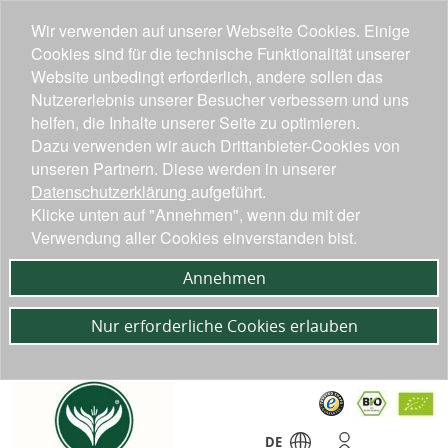
Wir verwenden auf unserer Webseite Cookies. Einige
Cookies sind für die technische Funktionalität unserer
Website unbedingt erforderlich, andere sollen das
Nutzererlebnis unserer Besucher verbessern und uns
helfen, die Inhalte unserer Seite zu optimieren.
Dazu verwenden wir auch Drittanbieter-Cookies von
unseren Partnern. Diese werden in unserer
Datenschutzerklärung
aufgeführt.
Klicke unten auf "Annehmen", wenn du mit der
Verwendung aller Cookies einverstanden bist.
Annehmen
Nur erforderliche Cookies erlauben
DE