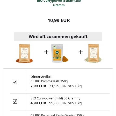
sche Gewürze
BIO Currypulver (scharf) 250
BIO Gyros G
chenkbox)
Gramm
99 EUR
10,99 EUR
25,99
Wird oft zusammen gekauft
+
+
Dieser Artikel:
CF BIO Pommessalz 250g;
ver (scharf) 250
7,99 EUR
31,96 EUR pro 1 kg
ramm
BIO Currypulver (mild) 50 Gramm;
4,99 EUR
99,80 EUR pro 1 kg
99 EUR
CF BIO Pizza und Pasta Gewürz 250g;