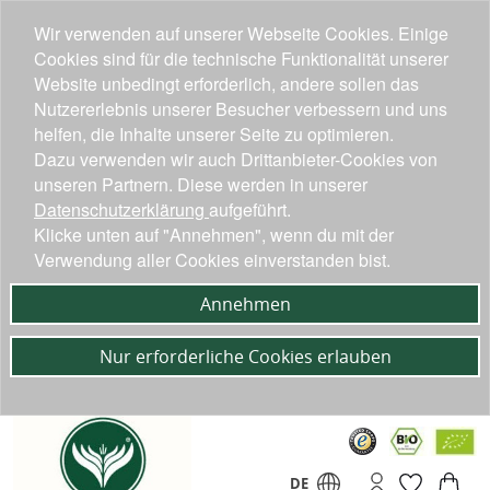
Wir verwenden auf unserer Webseite Cookies. Einige
Cookies sind für die technische Funktionalität unserer
Website unbedingt erforderlich, andere sollen das
Nutzererlebnis unserer Besucher verbessern und uns
helfen, die Inhalte unserer Seite zu optimieren.
Dazu verwenden wir auch Drittanbieter-Cookies von
unseren Partnern. Diese werden in unserer
Datenschutzerklärung
aufgeführt.
Klicke unten auf "Annehmen", wenn du mit der
Verwendung aller Cookies einverstanden bist.
Annehmen
Nur erforderliche Cookies erlauben
DE