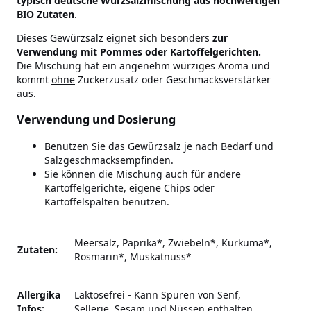
typisch deutsche Würzsalzmischung aus hochwertigen
BIO Zutaten
.
Dieses Gewürzsalz eignet sich besonders
zur
Verwendung mit Pommes oder Kartoffelgerichten.
Die Mischung hat ein angenehm würziges Aroma und
kommt
ohne
Zuckerzusatz oder Geschmacksverstärker
aus.
Verwendung und Dosierung
Benutzen Sie das Gewürzsalz je nach Bedarf und
Salzgeschmacksempfinden.
Sie können die Mischung auch für andere
Kartoffelgerichte, eigene Chips oder
Kartoffelspalten benutzen.
Meersalz, Paprika*, Zwiebeln*, Kurkuma*,
Zutaten:
Rosmarin*, Muskatnuss*
Allergika
Laktosefrei
-
Kann Spuren von Senf,
Infos:
Sellerie, Sesam und Nüssen enthalten.