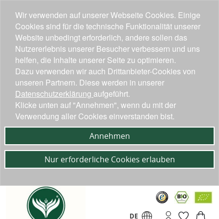
Wir verwenden auf unserer Webseite Cookies. Einige
Cookies sind für die technische Funktionalität unserer
Website unbedingt erforderlich, andere sollen das
Nutzererlebnis unserer Besucher verbessern und uns
helfen, die Inhalte unserer Seite zu optimieren.
Dazu verwenden wir auch Drittanbieter-Cookies von
unseren Partnern. Diese werden in unserer
Datenschutzerklärung
aufgeführt.
Klicke unten auf "Annehmen", wenn du mit der
Verwendung aller Cookies einverstanden bist.
Annehmen
Nur erforderliche Cookies erlauben
DE