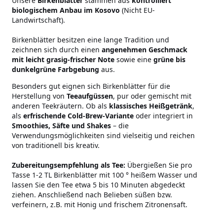
Unsere
Birkenblätter
stammen aus
kontrolliert
biologischem Anbau im Kosovo
(Nicht EU-
Landwirtschaft).
Birkenblätter besitzen eine lange Tradition und
zeichnen sich durch einen
angenehmen Geschmack
mit leicht grasig-frischer Note
sowie eine
grüne bis
dunkelgrüne Farbgebung
aus.
Besonders gut eignen sich Birkenblätter für die
Herstellung von
Teeaufgüssen
, pur oder gemischt mit
anderen Teekräutern. Ob als
klassisches Heißgetränk
,
als
erfrischende Cold-Brew-Variante
oder integriert in
Smoothies, Säfte und Shakes
– die
Verwendungsmöglichkeiten sind vielseitig und reichen
von traditionell bis kreativ.
Zubereitungsempfehlung als Tee:
Übergießen Sie pro
Tasse 1-2 TL Birkenblätter mit 100 ° heißem Wasser und
lassen Sie den Tee etwa 5 bis 10 Minuten abgedeckt
ziehen. Anschließend nach Belieben süßen bzw.
verfeinern, z.B. mit Honig und frischem Zitronensaft.