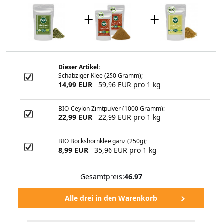
+
+
Dieser Artikel:
Schabziger Klee (250 Gramm);
an (500 Gramm)
14,99 EUR
59,96 EUR pro 1 kg
BIO-Ceylon Zimtpulver (1000 Gramm);
22,99 EUR
22,99 EUR pro 1 kg
99 EUR
BIO Bockshornklee ganz (250g);
8,99 EUR
35,96 EUR pro 1 kg
Gesamtpreis:
46.97