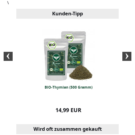
\
Kunden-Tipp
 Safranfäden
BIO-Thymian (500 Gramm)
BIO Brennes
99 EUR
14,99 EUR
13,99
Wird oft zusammen gekauft