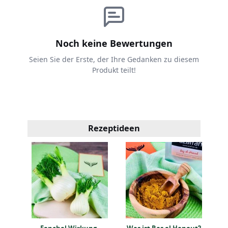
Noch keine Bewertungen
Seien Sie der Erste, der Ihre Gedanken zu diesem
Produkt teilt!
Rezeptideen
rot
Fenchel Wirkung,
Was ist Ras el Hanout?
V