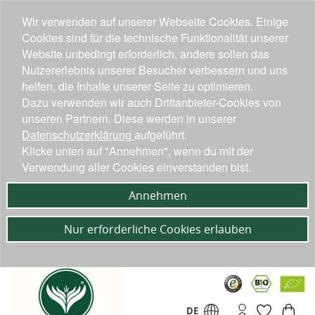
Wir verwenden auf unserer Webseite Cookies. Einige
Cookies sind für die technische Funktionalität unserer
Website unbedingt erforderlich, andere sollen das
Nutzererlebnis unserer Besucher verbessern und uns
helfen, die Inhalte unserer Seite zu optimieren.
Dazu verwenden wir auch Drittanbieter-Cookies von
unseren Partnern. Diese werden in unserer
Datenschutzerklärung
aufgeführt.
Klicke unten auf "Annehmen", wenn du mit der
Verwendung aller Cookies einverstanden bist.
Annehmen
Nur erforderliche Cookies erlauben
DE