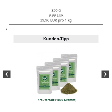
250 g
9,99 EUR
39,96 EUR pro 1 kg
\
Kunden-Tipp
ferminze 1kg
Kräutersalz (1000 Gramm)
BIO Gyros Ge