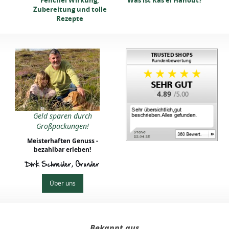
Zubereitung und tolle
pt
Rezepte
4.89
Geld sparen durch
Großpackungen!
Meisterhaften Genuss -
bezahlbar erleben!
Dirk Schneider, Gründer
Über uns
Bekannt aus