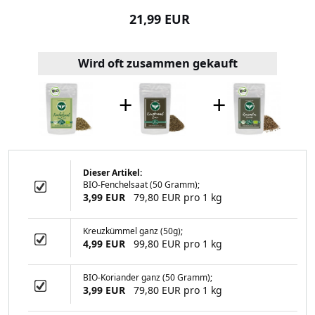
99 EUR
21,99 EUR
16,99
Wird oft zusammen gekauft
+
+
Dieser Artikel:
BIO-Fenchelsaat (50 Gramm);
z (1000 Gramm)
3,99 EUR
79,80 EUR pro 1 kg
Kreuzkümmel ganz (50g);
4,99 EUR
99,80 EUR pro 1 kg
99 EUR
BIO-Koriander ganz (50 Gramm);
3,99 EUR
79,80 EUR pro 1 kg