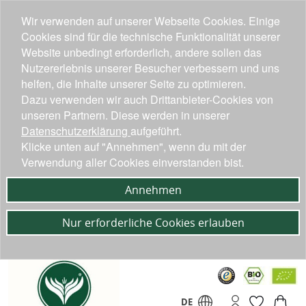
Wir verwenden auf unserer Webseite Cookies. Einige
Cookies sind für die technische Funktionalität unserer
Website unbedingt erforderlich, andere sollen das
Nutzererlebnis unserer Besucher verbessern und uns
helfen, die Inhalte unserer Seite zu optimieren.
Dazu verwenden wir auch Drittanbieter-Cookies von
unseren Partnern. Diese werden in unserer
Datenschutzerklärung
aufgeführt.
Klicke unten auf "Annehmen", wenn du mit der
Verwendung aller Cookies einverstanden bist.
Annehmen
Nur erforderliche Cookies erlauben
DE