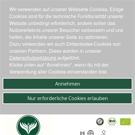
Wir verwenden auf unserer Webseite Cookies. Einige
Cookies sind für die technische Funktionalität unserer
Website unbedingt erforderlich, andere sollen das
Nutzererlebnis unserer Besucher verbessern und uns
helfen, die Inhalte unserer Seite zu optimieren.
Dazu verwenden wir auch Drittanbieter-Cookies von
unseren Partnern. Diese werden in unserer
Datenschutzerklärung
aufgeführt.
Klicke unten auf "Annehmen", wenn du mit der
Verwendung aller Cookies einverstanden bist.
Annehmen
Nur erforderliche Cookies erlauben
DE