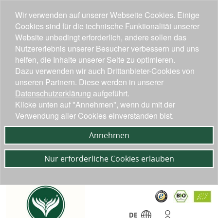
Wir verwenden auf unserer Webseite Cookies. Einige
Cookies sind für die technische Funktionalität unserer
Website unbedingt erforderlich, andere sollen das
Nutzererlebnis unserer Besucher verbessern und uns
helfen, die Inhalte unserer Seite zu optimieren.
Dazu verwenden wir auch Drittanbieter-Cookies von
unseren Partnern. Diese werden in unserer
Datenschutzerklärung
aufgeführt.
Klicke unten auf "Annehmen", wenn du mit der
Verwendung aller Cookies einverstanden bist.
Annehmen
Nur erforderliche Cookies erlauben
DE