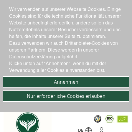
Wir verwenden auf unserer Webseite Cookies. Einige
Cookies sind für die technische Funktionalität unserer
Website unbedingt erforderlich, andere sollen das
Nutzererlebnis unserer Besucher verbessern und uns
helfen, die Inhalte unserer Seite zu optimieren.
Dazu verwenden wir auch Drittanbieter-Cookies von
unseren Partnern. Diese werden in unserer
Datenschutzerklärung
aufgeführt.
Klicke unten auf "Annehmen", wenn du mit der
Verwendung aller Cookies einverstanden bist.
Annehmen
Nur erforderliche Cookies erlauben
DE