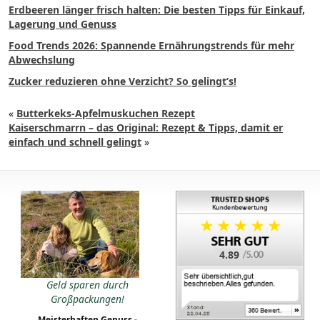
Erdbeeren länger frisch halten: Die besten Tipps für Einkauf,
Lagerung und Genuss
Food Trends 2026: Spannende Ernährungstrends für mehr
Abwechslung
Zucker reduzieren ohne Verzicht? So gelingt’s!
«
Butterkeks-Apfelmuskuchen Rezept
Kaiserschmarrn – das Original: Rezept & Tipps, damit er
einfach und schnell gelingt
»
4.89
Geld sparen durch
Großpackungen!
Meisterhaften Genuss -