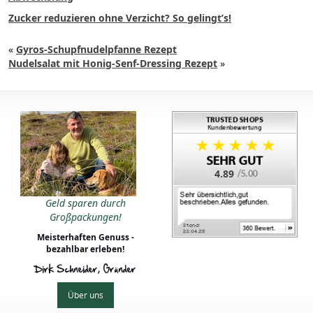
Zucker reduzieren ohne Verzicht? So gelingt’s!
«
Gyros-Schupfnudelpfanne Rezept
Nudelsalat mit Honig-Senf-Dressing Rezept
»
4.89
Geld sparen durch
Großpackungen!
Meisterhaften Genuss -
bezahlbar erleben!
Dirk Schneider, Gründer
Über uns