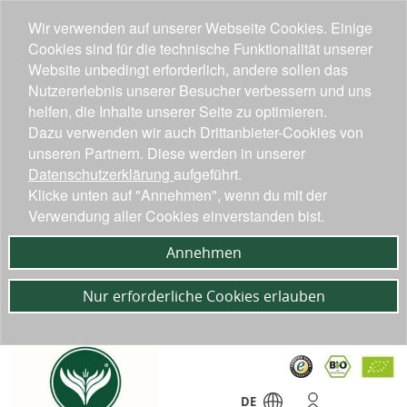
Wir verwenden auf unserer Webseite Cookies. Einige
Cookies sind für die technische Funktionalität unserer
Website unbedingt erforderlich, andere sollen das
Nutzererlebnis unserer Besucher verbessern und uns
helfen, die Inhalte unserer Seite zu optimieren.
Dazu verwenden wir auch Drittanbieter-Cookies von
unseren Partnern. Diese werden in unserer
Datenschutzerklärung
aufgeführt.
Klicke unten auf "Annehmen", wenn du mit der
Verwendung aller Cookies einverstanden bist.
Annehmen
Nur erforderliche Cookies erlauben
DE