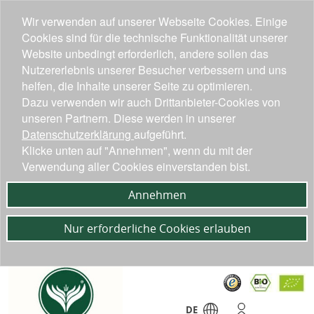
Wir verwenden auf unserer Webseite Cookies. Einige
Cookies sind für die technische Funktionalität unserer
Website unbedingt erforderlich, andere sollen das
Nutzererlebnis unserer Besucher verbessern und uns
helfen, die Inhalte unserer Seite zu optimieren.
Dazu verwenden wir auch Drittanbieter-Cookies von
unseren Partnern. Diese werden in unserer
Datenschutzerklärung
aufgeführt.
Klicke unten auf "Annehmen", wenn du mit der
Verwendung aller Cookies einverstanden bist.
Annehmen
Nur erforderliche Cookies erlauben
DE