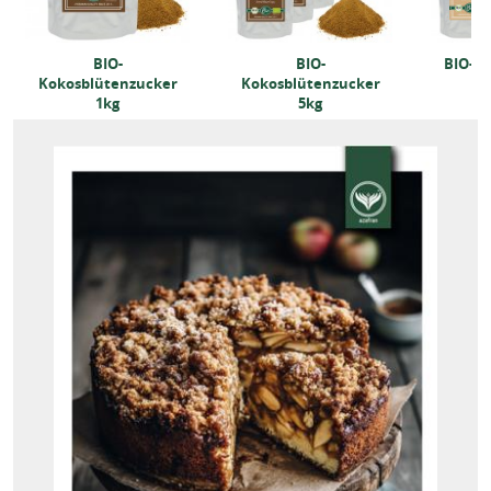
BIO-
BIO-
BIO-R
Kokosblütenzucker
Kokosblütenzucker
1kg
5kg