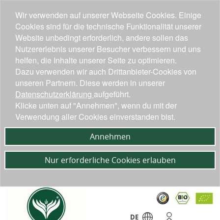
Wir verwenden auf unserer Webseite Cookies. Einige
Cookies sind für die technische Funktionalität unserer
Website unbedingt erforderlich, andere sollen das
Nutzererlebnis unserer Besucher verbessern und uns
helfen, die Inhalte unserer Seite zu optimieren.
Dazu verwenden wir auch Drittanbieter-Cookies von
unseren Partnern. Diese werden in unserer
Datenschutzerklärung
aufgeführt.
Klicke unten auf "Annehmen", wenn du mit der
Verwendung aller Cookies einverstanden bist.
Annehmen
Nur erforderliche Cookies erlauben
DE