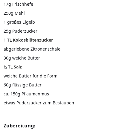
17g Frischhefe
250g Mehl
1 großes Eigelb
25g Puderzucker
1 TL
Kokosblütenzucker
abgeriebene Zitronenschale
30g weiche Butter
½ TL
Salz
weiche Butter für die Form
60g flüssige Butter
ca. 150g Pflaumenmus
etwas Puderzucker zum Bestäuben
Zubereitung: