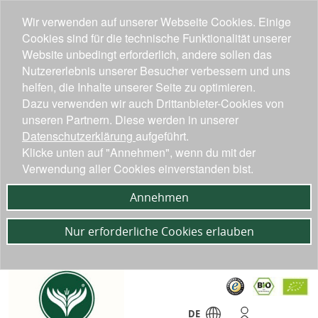
Wir verwenden auf unserer Webseite Cookies. Einige
Cookies sind für die technische Funktionalität unserer
Website unbedingt erforderlich, andere sollen das
Nutzererlebnis unserer Besucher verbessern und uns
helfen, die Inhalte unserer Seite zu optimieren.
Dazu verwenden wir auch Drittanbieter-Cookies von
unseren Partnern. Diese werden in unserer
Datenschutzerklärung
aufgeführt.
Klicke unten auf "Annehmen", wenn du mit der
Verwendung aller Cookies einverstanden bist.
Annehmen
Nur erforderliche Cookies erlauben
DE