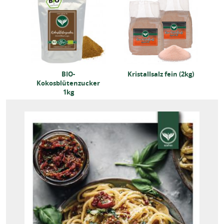
2kg)
BIO-
Kristallsalz fein (2kg)
Kokosblütenzucker
1kg