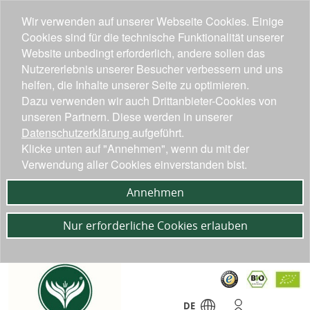
Wir verwenden auf unserer Webseite Cookies. Einige
Cookies sind für die technische Funktionalität unserer
Website unbedingt erforderlich, andere sollen das
Nutzererlebnis unserer Besucher verbessern und uns
helfen, die Inhalte unserer Seite zu optimieren.
Dazu verwenden wir auch Drittanbieter-Cookies von
unseren Partnern. Diese werden in unserer
Datenschutzerklärung
aufgeführt.
Klicke unten auf "Annehmen", wenn du mit der
Verwendung aller Cookies einverstanden bist.
Annehmen
Nur erforderliche Cookies erlauben
DE