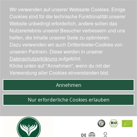
Wir verwenden auf unserer Webseite Cookies. Einige
Cookies sind für die technische Funktionalität unserer
Website unbedingt erforderlich, andere sollen das
Nutzererlebnis unserer Besucher verbessern und uns
helfen, die Inhalte unserer Seite zu optimieren.
Dazu verwenden wir auch Drittanbieter-Cookies von
unseren Partnern. Diese werden in unserer
Datenschutzerklärung
aufgeführt.
Klicke unten auf "Annehmen", wenn du mit der
Verwendung aller Cookies einverstanden bist.
Annehmen
Nur erforderliche Cookies erlauben
DE