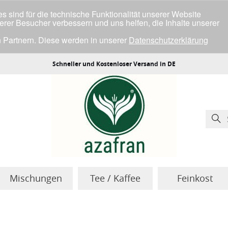
 sind für die technische Funktionalität unserer Website
serer Besucher verbessern und uns helfen, die Inhalte unserer
 Partnern. Diese werden in unserer
Datenschutzerklärung
ller Cookies einverstanden bist.
Schneller und Kostenloser Versand in DE
Mischungen
Tee / Kaffee
Feinkost