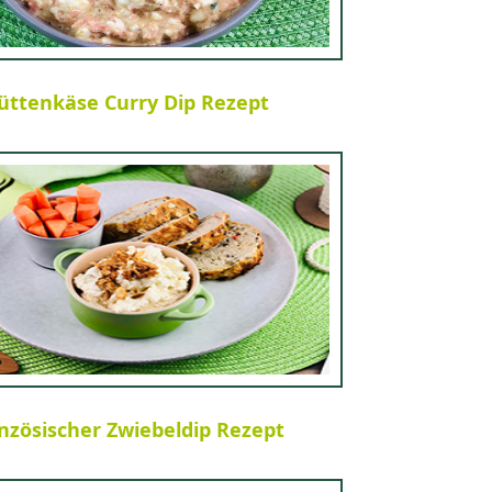
üttenkäse Curry Dip Rezept
nzösischer Zwiebeldip Rezept