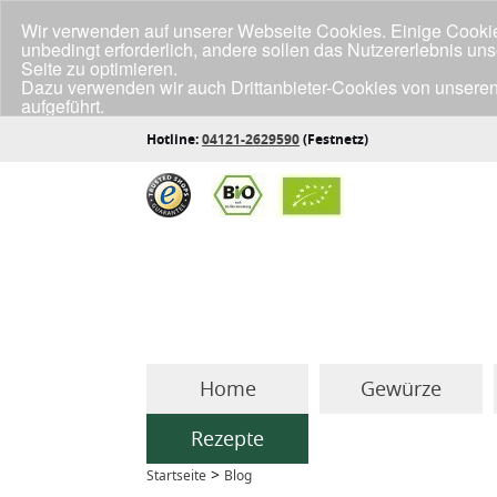
Wir verwenden auf unserer Webseite Cookies. Einige Cookies
unbedingt erforderlich, andere sollen das Nutzererlebnis un
Seite zu optimieren.
Dazu verwenden wir auch Drittanbieter-Cookies von unseren
aufgeführt.
Klicke unten auf "Annehmen", wenn du mit der Verwendung a
Hotline:
04121-2629590
(Festnetz)
Home
Gewürze
Rezepte
>
Startseite
Blog