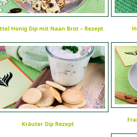
ttel Honig Dip mit Naan Brot – Rezept
H
Fra
Kräuter Dip Rezept