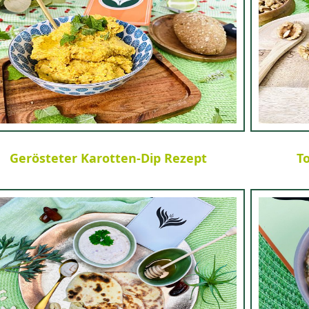
Gerösteter Karotten-Dip Rezept
T