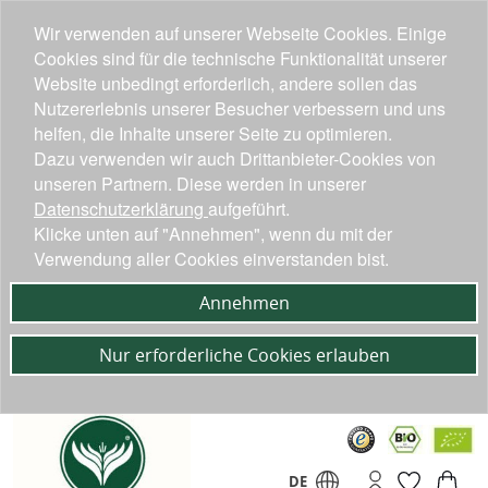
Wir verwenden auf unserer Webseite Cookies. Einige
Cookies sind für die technische Funktionalität unserer
Website unbedingt erforderlich, andere sollen das
Nutzererlebnis unserer Besucher verbessern und uns
helfen, die Inhalte unserer Seite zu optimieren.
Dazu verwenden wir auch Drittanbieter-Cookies von
unseren Partnern. Diese werden in unserer
Datenschutzerklärung
aufgeführt.
Klicke unten auf "Annehmen", wenn du mit der
Verwendung aller Cookies einverstanden bist.
Annehmen
Nur erforderliche Cookies erlauben
DE