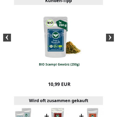
Kunden-Tipp
pulver 50 Gramm
BIO Scampi Gewürz (250g)
BIO Pilzpfannen
99 EUR
10,99 EUR
12,99
Wird oft zusammen gekauft
+
+