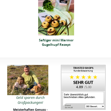
tiger mini Marmor
Saftiger mini Marmor
ugelhupf Rezept
Gugelhupf Rezept
4.89
tiger mini Marmor
Geld sparen durch
ugelhupf Rezept
Großpackungen!
Meisterhaften Genuss -