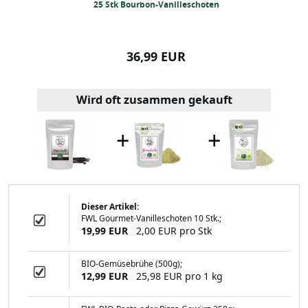
cke (250 Gramm)
25 Stk Bourbon-Vanilleschoten
2 Stk Tahiti-V
99 EUR
36,99 EUR
17,99
Wird oft zusammen gekauft
+
+
Dieser Artikel:
FWL Gourmet-Vanilleschoten 10 Stk.;
on-Vanilleschoten
19,99 EUR
2,00 EUR pro Stk
BIO-Gemüsebrühe (500g);
12,99 EUR
25,98 EUR pro 1 kg
99 EUR