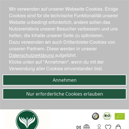
Wir verwenden auf unserer Webseite Cookies. Einige
Cookies sind für die technische Funktionalität unserer
Website unbedingt erforderlich, andere sollen das
Nutzererlebnis unserer Besucher verbessern und uns
helfen, die Inhalte unserer Seite zu optimieren.
Dazu verwenden wir auch Drittanbieter-Cookies von
unseren Partnern. Diese werden in unserer
Datenschutzerklärung
aufgeführt.
Klicke unten auf "Annehmen", wenn du mit der
Verwendung aller Cookies einverstanden bist.
Annehmen
Nur erforderliche Cookies erlauben
DE