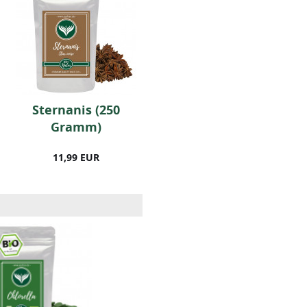
Sternanis (250
BIO-Thymian (500
Gramm)
Gramm)
11,99 EUR
14,99 EUR