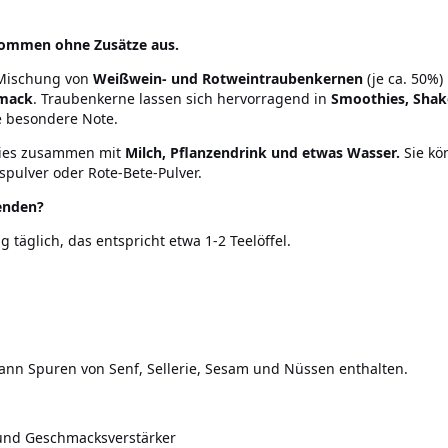
kommen ohne Zusätze aus.
 Mischung von
Weißwein- und Rotweintraubenkernen
(je ca. 50%)
hmack
. Traubenkerne lassen sich hervorragend in
Smoothies, Shake
e besondere Note.
hies zusammen mit
Milch, Pflanzendrink und etwas Wasser.
Sie kö
spulver oder Rote-Bete-Pulver.
wenden?
täglich, das entspricht etwa 1-2 Teelöffel.
 Kann Spuren von Senf, Sellerie, Sesam und Nüssen enthalten.
und Geschmacksverstärker