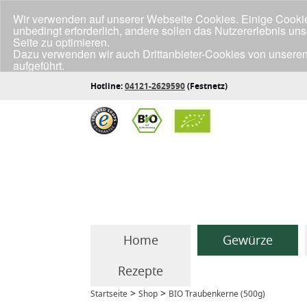
Wir verwenden auf unserer Webseite Cookies. Einige Cookies
unbedingt erforderlich, andere sollen das Nutzererlebnis un
Seite zu optimieren.
Dazu verwenden wir auch Drittanbieter-Cookies von unseren
aufgeführt.
Klicke unten auf "Annehmen", wenn du mit der Verwendung a
Hotline:
04121-2629590
(Festnetz)
Home
Gewürze
Rezepte
>
>
Startseite
Shop
BIO Traubenkerne (500g)