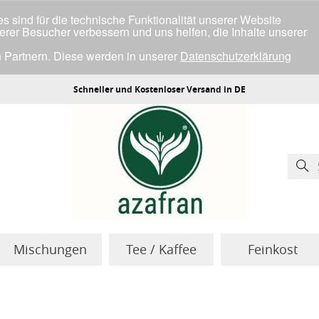
 sind für die technische Funktionalität unserer Website
serer Besucher verbessern und uns helfen, die Inhalte unserer
 Partnern. Diese werden in unserer
Datenschutzerklärung
ller Cookies einverstanden bist.
Schneller und Kostenloser Versand in DE
Mischungen
Tee / Kaffee
Feinkost