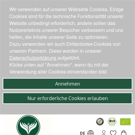
Wir verwenden auf unserer Webseite Cookies. Einige
Cookies sind für die technische Funktionalität unserer
Website unbedingt erforderlich, andere sollen das
Nutzererlebnis unserer Besucher verbessern und uns
helfen, die Inhalte unserer Seite zu optimieren.
Dazu verwenden wir auch Drittanbieter-Cookies von
unseren Partnern. Diese werden in unserer
Datenschutzerklärung
aufgeführt.
Klicke unten auf "Annehmen", wenn du mit der
Verwendung aller Cookies einverstanden bist.
Annehmen
Nur erforderliche Cookies erlauben
DE