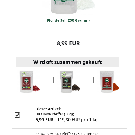
pulver 50 Gramm
Flor de Sal (250 Gramm)
Paprika (edels
99 EUR
8,99 EUR
9,99
Wird oft zusammen gekauft
+
+
Dieser Artikel:
BIO Rosa Pfeffer (50g);
al (250 Gramm)
5,99 EUR
119,80 EUR pro 1 kg
Schwarzer BIO-Pfeffer (250 Gramm);