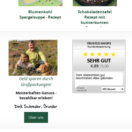
en -
Blumenkohl
Schokoladentafel
G
Spargelsuppe - Rezept
Rezept mit
kunterbunten
Streuseln
4.89
Geld sparen durch
Großpackungen!
Meisterhaften Genuss -
bezahlbar erleben!
Dirk Schneider, Gründer
Über uns