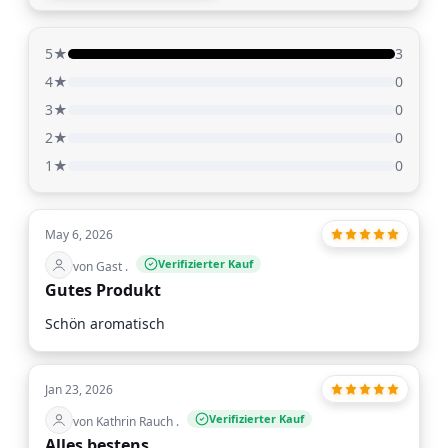
5★
3
4★
0
3★
0
2★
0
1★
0
May 6, 2026
Verifizierter Kauf
von Gast .
Gutes Produkt
Schön aromatisch
Jan 23, 2026
Verifizierter Kauf
von Kathrin Rauch .
Alles bestens