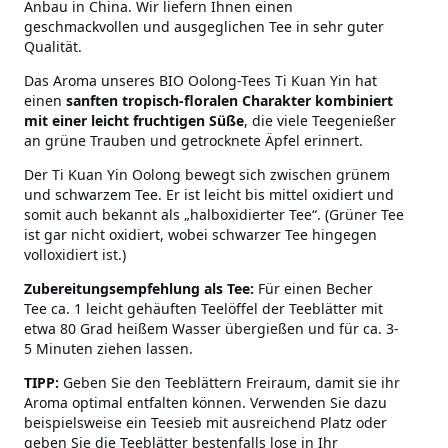
Anbau in China. Wir liefern Ihnen einen
geschmackvollen und ausgeglichen Tee in sehr guter
Qualität.
Das Aroma unseres BIO Oolong-Tees Ti Kuan Yin hat
einen
sanften tropisch-floralen Charakter kombiniert
mit einer leicht fruchtigen Süße
, die viele Teegenießer
an grüne Trauben und getrocknete Äpfel erinnert.
Der Ti Kuan Yin Oolong bewegt sich zwischen grünem
und schwarzem Tee. Er ist leicht bis mittel oxidiert und
somit auch bekannt als „halboxidierter Tee“. (Grüner Tee
ist gar nicht oxidiert, wobei schwarzer Tee hingegen
volloxidiert ist.)
Zubereitungsempfehlung als Tee:
Für einen Becher
Tee ca. 1 leicht gehäuften Teelöffel der Teeblätter mit
etwa 80 Grad heißem Wasser übergießen und für ca. 3-
5 Minuten ziehen lassen.
TIPP:
Geben Sie den Teeblättern Freiraum, damit sie ihr
Aroma optimal entfalten können. Verwenden Sie dazu
beispielsweise ein Teesieb mit ausreichend Platz oder
geben Sie die Teeblätter bestenfalls lose in Ihr