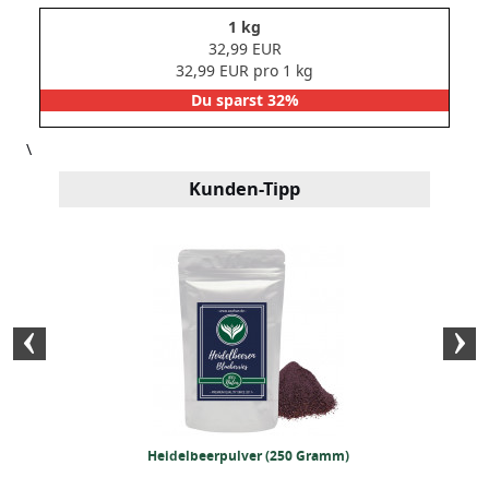
1 kg
32,99 EUR
32,99 EUR pro 1 kg
Du sparst 32%
\
Kunden-Tipp
r Chai Tee (250g)
Heidelbeerpulver (250 Gramm)
BIO Guaranap