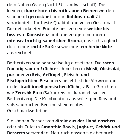
dem Nahen Osten
(Nicht EU-Landwirtschaft)
.
Die
kleinen,
dunkelroten bis rotbraunen Beeren
werden
schonend
getrocknet
und in
Rohkostqualität
verarbeitet – für beste Qualität und vollen Geschmack.
Die getrockneten Früchte besitzen eine
weiche bis
bissfeste Konsistenz
und überzeugen mit ihrem
intensiv fruchtig-säuerlichen Aroma,
das sich zugleich
durch eine
leichte Süße
sowie eine
fein-herbe Note
auszeichnet.
Berberitzen sind sehr vielseitig einsetzbar: Die
roten
fruchtig-sauren Früchte
schmecken in
Müsli, Obstsalat,
pur
oder
zu Reis, Geflügel-, Fleisch- und
Fischgerichten
. Besonders beliebt ist die Verwendung
in der
traditionell persischen Küche
, z.B. in Gerichten
wie
Zereshk Polo
(Safranreis mit karamellisierten
Berberitzen). Die Kombination aus würzigem Reis und
süß-säuerlichen Beeren ist ein echtes
Geschmackserlebnis!
Sie können Berberitzen
direkt aus der Hand naschen
oder als Zutat in
Smoothie Bowls, Joghurt, Gebäck und
Desserts
verwenden. Natürlich passen sie aber auch