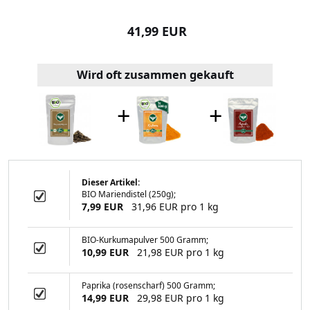
99 EUR
41,99 EUR
24,99
Wird oft zusammen gekauft
+
+
Dieser Artikel:
BIO Mariendistel (250g);
lver (250 Gramm)
7,99 EUR
31,96 EUR pro 1 kg
BIO-Kurkumapulver 500 Gramm;
10,99 EUR
21,98 EUR pro 1 kg
99 EUR
Paprika (rosenscharf) 500 Gramm;
14,99 EUR
29,98 EUR pro 1 kg