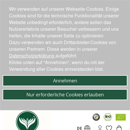
Wir verwenden auf unserer Webseite Cookies. Einige
Cookies sind für die technische Funktionalität unserer
Website unbedingt erforderlich, andere sollen das
Nutzererlebnis unserer Besucher verbessern und uns
helfen, die Inhalte unserer Seite zu optimieren.
Dazu verwenden wir auch Drittanbieter-Cookies von
unseren Partnern. Diese werden in unserer
Datenschutzerklärung
aufgeführt.
Klicke unten auf "Annehmen", wenn du mit der
Verwendung aller Cookies einverstanden bist.
Annehmen
Nur erforderliche Cookies erlauben
DE