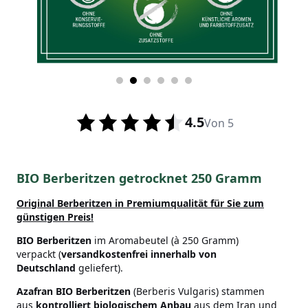
4.5
Von 5
BIO Berberitzen getrocknet 250 Gramm
Original Berberitzen in Premiumqualität für Sie zum
günstigen Preis!
BIO Berberitzen
im Aromabeutel (à 250 Gramm)
verpackt (
v
ersandkostenfrei innerhalb von
Deutschland
geliefert).
Azafran
BIO Berberitzen
(Berberis Vulgaris) stammen
aus
kontrolliert biologischem Anbau
aus dem Iran und