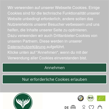
Wir verwenden auf unserer Webseite Cookies. Einige
Cookies sind für die technische Funktionalität unserer
Website unbedingt erforderlich, andere sollen das
Nutzererlebnis unserer Besucher verbessern und uns
helfen, die Inhalte unserer Seite zu optimieren.
Dazu verwenden wir auch Drittanbieter-Cookies von
unseren Partnern. Diese werden in unserer
Datenschutzerklärung
aufgeführt.
Klicke unten auf "Annehmen", wenn du mit der
Verwendung aller Cookies einverstanden bist.
Annehmen
Nur erforderliche Cookies erlauben
DE