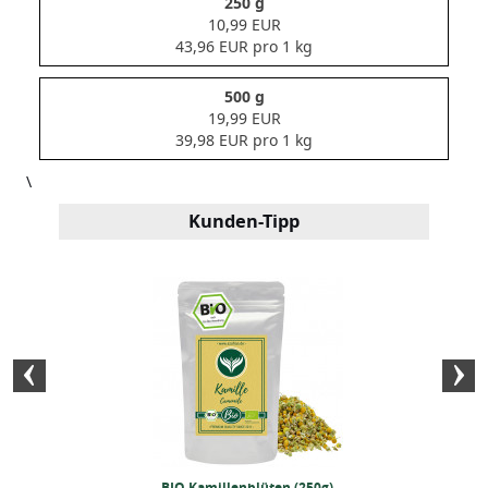
250 g
10,99 EUR
43,96 EUR pro 1 kg
500 g
19,99 EUR
39,98 EUR pro 1 kg
\
Kunden-Tipp
minze (250g)
BIO Kamillenblüten (250g)
BIO Löwenzahn