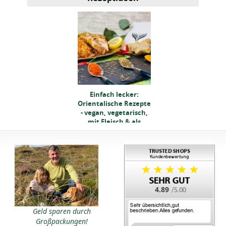
Einfach lecker:
Einfach lecker:
entalische Rezepte
Orientalische Rezepte
egan, vegetarisch,
- vegan, vegetarisch,
mit Fleisch & als
mit Fleisch & als
Dessert
Dessert
4.89
Einfach lecker:
Geld sparen durch
entalische Rezepte
Großpackungen!
egan, vegetarisch,