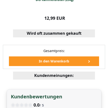
99 EUR
12,99 EUR
12,99
Wird oft zusammen gekauft
Gesamtpreis:
Kundenmeinungen:
enblüten (250g)
Kundenbewertungen
99 EUR
0.0
/ 5