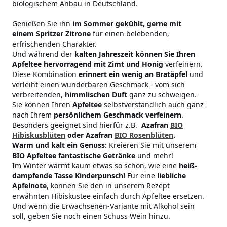
biologischem Anbau in Deutschland.
Genießen Sie ihn
im Sommer gekühlt, gerne mit
einem Spritzer Zitrone
für einen belebenden,
erfrischenden Charakter.
Und während der
kalten Jahreszeit können Sie Ihren
Apfeltee hervorragend mit Zimt und Honig
verfeinern.
Diese Kombination
erinnert ein wenig an Bratäpfel
und
verleiht einen wunderbaren Geschmack - vom sich
verbreitenden,
himmlischen Duft
ganz zu schweigen.
Sie können Ihren
Apfeltee
selbstverständlich auch ganz
nach Ihrem
persönlichem Geschmack verfeinern
.
Besonders geeignet sind hierfür z.B.
Azafran
BIO
Hibiskusblüten
oder Azafran
BIO Rosenblüten
.
Warm und kalt ein Genuss
: Kreieren Sie mit unserem
BIO Apfeltee fantastische Getränke
und mehr!
Im Winter wärmt kaum etwas so schön, wie eine
heiß-
dampfende Tasse Kinderpunsch!
Für eine
liebliche
Apfelnote
, können Sie den in unserem Rezept
erwähnten Hibiskustee einfach durch Apfeltee ersetzen.
Und wenn die Erwachsenen-Variante mit Alkohol sein
soll, geben Sie noch einen Schuss Wein hinzu.