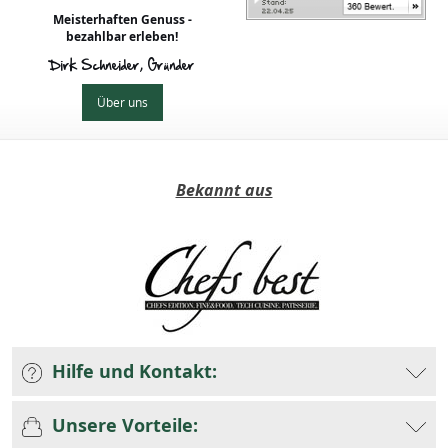
mit Fleisch & als
Meisterhaften Genuss -
Dessert
bezahlbar erleben!
Dirk Schneider, Gründer
Über uns
Bekannt aus
Hilfe und Kontakt:
Unsere Vorteile: