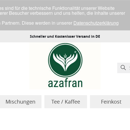
 sind für die technische Funktionalität unserer Website
serer Besucher verbessern und uns helfen, die Inhalte unserer
 Partnern. Diese werden in unserer
Datenschutzerklärung
ller Cookies einverstanden bist.
Schneller und Kostenloser Versand in DE
Mischungen
Tee / Kaffee
Feinkost