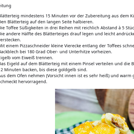
itung
Blätterteig mindestens 15 Minuten vor der Zubereitung aus dem 
Den Blätterteig auf den langen Seite halbieren.
Die Toffee Süßigkeiten in drei Reihen mit reichlich Abstand à 5 Stüc
Die andere Hälfte des Blätterteiges drauf legen und leicht andrück
verstecken.
Mit einem Pizzaschneider kleine Vierecke entlang der Toffees schn
Backblech bei 180 Grad Ober- und Unterhitze vorheizen.
Eigelb vom Eiweiß trennen.
Das Eigeld auf dem Blätterteig mit einem Pinsel verteilen und die
12 Minuten backen, bis diese goldgelb sind.
Aus dem Ofen nehmen (Vorsicht innen ist es sehr heiß) und warm 
schmeckt hervorragend.