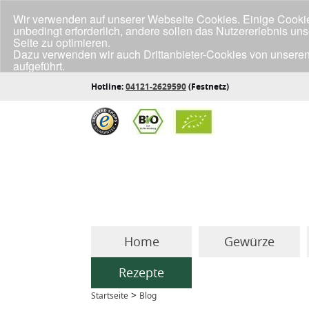
Wir verwenden auf unserer Webseite Cookies. Einige Cookies
unbedingt erforderlich, andere sollen das Nutzererlebnis un
Seite zu optimieren.
Dazu verwenden wir auch Drittanbieter-Cookies von unseren
aufgeführt.
Klicke unten auf "Annehmen", wenn du mit der Verwendung a
Hotline:
04121-2629590
(Festnetz)
Home
Gewürze
Rezepte
>
Startseite
Blog