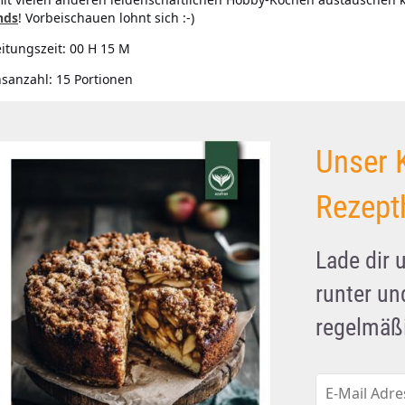
nds
! Vorbeischauen lohnt sich :-)
itungszeit:
00 H 15 M
nsanzahl:
15 Portionen
Unser 
Rezept
Lade dir 
runter u
regelmäßi