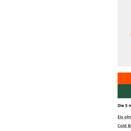
Die 5 
Eis oh
Cold B