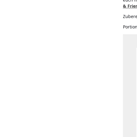
& Frie
Zubere
Portio