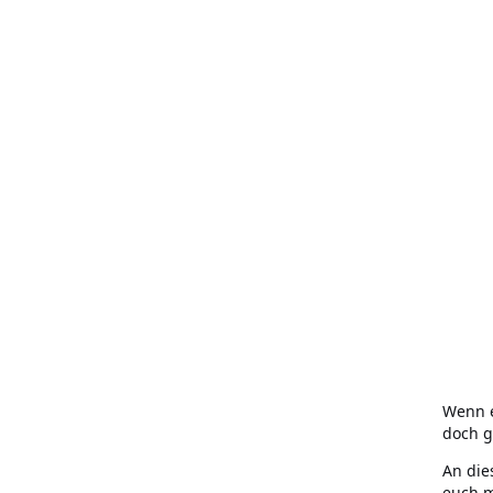
Wenn e
doch g
An die
euch m