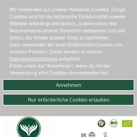
Wir verwenden auf unserer Webseite Cookies. Einige
Cookies sind für die technische Funktionalität unserer
Website unbedingt erforderlich, andere sollen das
Nutzererlebnis unserer Besucher verbessern und uns
helfen, die Inhalte unserer Seite zu optimieren.
Dazu verwenden wir auch Drittanbieter-Cookies von
unseren Partnern. Diese werden in unserer
Datenschutzerklärung
aufgeführt.
Klicke unten auf "Annehmen", wenn du mit der
Verwendung aller Cookies einverstanden bist.
Annehmen
Nur erforderliche Cookies erlauben
DE