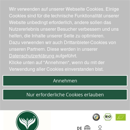
Wir verwenden auf unserer Webseite Cookies. Einige
Cookies sind für die technische Funktionalität unserer
Website unbedingt erforderlich, andere sollen das
Nutzererlebnis unserer Besucher verbessern und uns
helfen, die Inhalte unserer Seite zu optimieren.
Dazu verwenden wir auch Drittanbieter-Cookies von
unseren Partnern. Diese werden in unserer
Datenschutzerklärung
aufgeführt.
Klicke unten auf "Annehmen", wenn du mit der
Verwendung aller Cookies einverstanden bist.
Annehmen
Nur erforderliche Cookies erlauben
DE