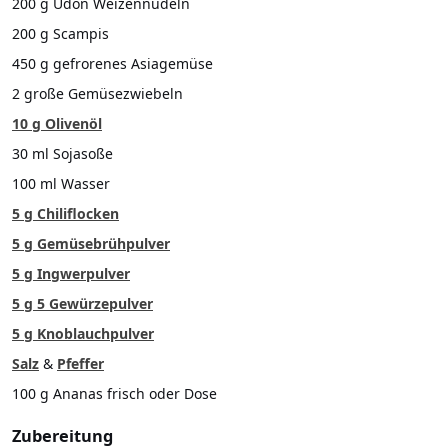
200 g Udon Weizennudeln
200 g Scampis
450 g gefrorenes Asiagemüse
2 große Gemüsezwiebeln
10 g Olivenöl
30 ml Sojasoße
100 ml Wasser
5 g Chiliflocken
5 g Gemüsebrühpulver
5 g Ingwerpulver
5 g 5 Gewürzepulver
5 g Knoblauchpulver
Salz
&
Pfeffer
100 g Ananas frisch oder Dose
Zubereitung