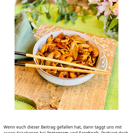
Wenn euch dieser Beitrag gefallen hat, dann taggt uns mit
euren Kreationen bei
Instagram
und
Facebook
. Probiert doch