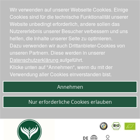
Wir verwenden auf unserer Webseite Cookies. Einige
Cookies sind für die technische Funktionalität unserer
Website unbedingt erforderlich, andere sollen das
Nutzererlebnis unserer Besucher verbessern und uns
helfen, die Inhalte unserer Seite zu optimieren.
Dazu verwenden wir auch Drittanbieter-Cookies von
unseren Partnern. Diese werden in unserer
Datenschutzerklärung
aufgeführt.
Klicke unten auf "Annehmen", wenn du mit der
Verwendung aller Cookies einverstanden bist.
Annehmen
Nur erforderliche Cookies erlauben
DE