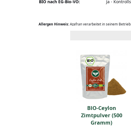
BIO nach EG-Bio-VO:
Ja - Kontrol
Allergen Hinweis:
Azafran verarbeitet in seinem Betrie
10 Stk Südsee-
BIO-Ceylon
Vanilleschoten
Zimtpulver (500
Gramm)
13,99 EUR