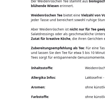
Der Weidenröschen Tee stammt aus
biologisc
blühende Wiesen
erinnert.
Weidenröschen Tee
bietet eine
Vielzahl von V
jeder Tasse und bereichert sowohl ruhige Stu
Aber Weidenröschen ist
nicht nur für Tee gee
Salatdressings oder als geschmackliche Unter
Zutat für kreative Köche
, die ihren Gerichten
Zubereitungsempfehlung als Tee
: Für eine T
und lassen Sie den Tee für etwa 5 bis 10 Minu
Tees sorgt für entspannende Genussmomente. B
Inhaltsstoffe:
Weidenrösc
Allergika Infos:
Laktosefrei
-
Aromen:
ohne künstl
Farbstoffe:
ohne künstli