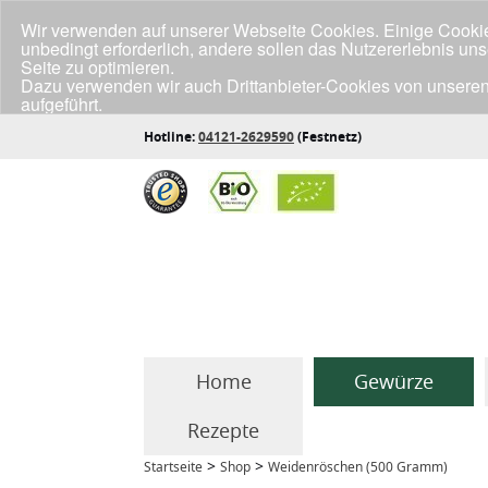
Wir verwenden auf unserer Webseite Cookies. Einige Cookies
unbedingt erforderlich, andere sollen das Nutzererlebnis un
Seite zu optimieren.
Dazu verwenden wir auch Drittanbieter-Cookies von unseren
aufgeführt.
Klicke unten auf "Annehmen", wenn du mit der Verwendung a
Hotline:
04121-2629590
(Festnetz)
Home
Gewürze
Rezepte
>
>
Startseite
Shop
Weidenröschen (500 Gramm)