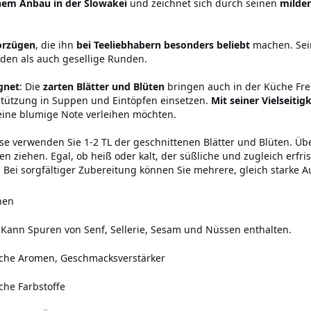
hem Anbau in der Slowakei
und zeichnet sich durch seinen
milde
orzügen
, die ihn
bei Teeliebhabern besonders beliebt
machen. Se
nden als auch gesellige Runden.
ignet
: Die
zarten Blätter und Blüten
bringen auch in der Küche Freu
stützung in Suppen und Eintöpfen einsetzen.
Mit seiner Vielseiti
 eine blumige Note verleihen möchten.
asse verwenden Sie 1-2 TL der geschnittenen Blätter und Blüten. 
ten ziehen. Egal, ob heiß oder kalt, der süßliche und zugleich e
ei sorgfältiger Zubereitung können Sie mehrere, gleich starke 
hen
Kann Spuren von Senf, Sellerie, Sesam und Nüssen enthalten.
iche Aromen, Geschmacksverstärker
che Farbstoffe