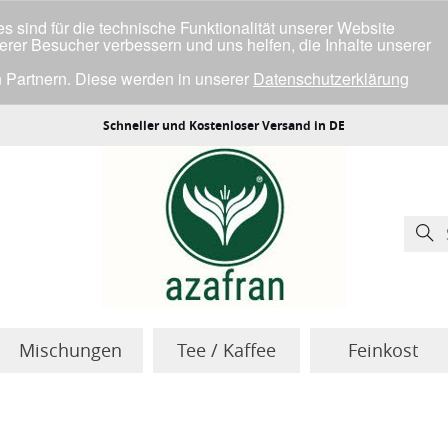
 sind für die technische Funktionalität unserer Website
serer Besucher verbessern und uns helfen, die Inhalte unserer
 Partnern. Diese werden in unserer
Datenschutzerklärung
ller Cookies einverstanden bist.
Schneller und Kostenloser Versand in DE
Mischungen
Tee / Kaffee
Feinkost