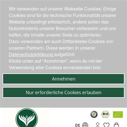
Wir verwenden auf unserer Webseite Cookies. Einige
Cookies sind für die technische Funktionalität unserer
Website unbedingt erforderlich, andere sollen das
Nutzererlebnis unserer Besucher verbessern und uns
helfen, die Inhalte unserer Seite zu optimieren.
Dazu verwenden wir auch Drittanbieter-Cookies von
unseren Partnern. Diese werden in unserer
Datenschutzerklärung
aufgeführt.
Klicke unten auf "Annehmen", wenn du mit der
Verwendung aller Cookies einverstanden bist.
Annehmen
Nur erforderliche Cookies erlauben
DE