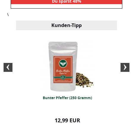
Du sparst 48%
\
Kunden-Tipp
ver (250 Gramm)
Bunter Pfeffer (250 Gramm)
BIO Gyros G
99 EUR
12,99 EUR
3,99