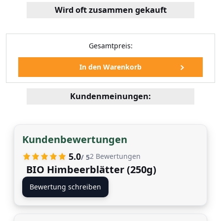
Wird oft zusammen gekauft
Gesamtpreis:
Kundenmeinungen:
fer (250 Gramm)
Kundenbewertungen
99 EUR
5.0
2
Bewertungen
/ 5
BIO Himbeerblätter (250g)
Bewertung schreiben