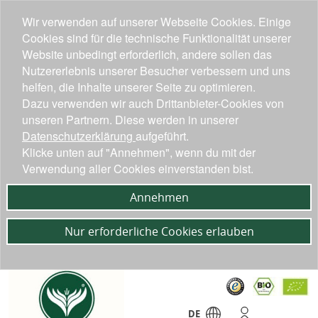
Wir verwenden auf unserer Webseite Cookies. Einige
Cookies sind für die technische Funktionalität unserer
Website unbedingt erforderlich, andere sollen das
Nutzererlebnis unserer Besucher verbessern und uns
helfen, die Inhalte unserer Seite zu optimieren.
Dazu verwenden wir auch Drittanbieter-Cookies von
unseren Partnern. Diese werden in unserer
Datenschutzerklärung
aufgeführt.
Klicke unten auf "Annehmen", wenn du mit der
Verwendung aller Cookies einverstanden bist.
Annehmen
Nur erforderliche Cookies erlauben
DE