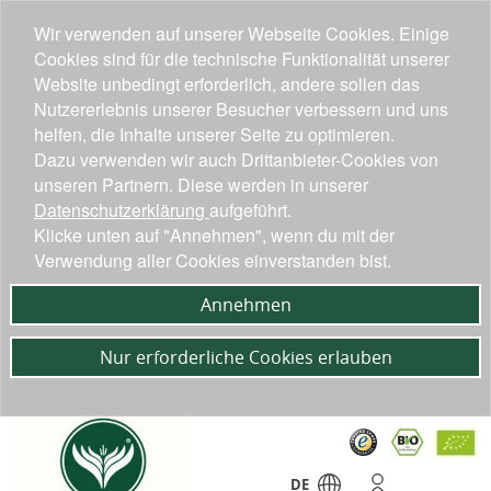
Wir verwenden auf unserer Webseite Cookies. Einige
Cookies sind für die technische Funktionalität unserer
Website unbedingt erforderlich, andere sollen das
Nutzererlebnis unserer Besucher verbessern und uns
helfen, die Inhalte unserer Seite zu optimieren.
Dazu verwenden wir auch Drittanbieter-Cookies von
unseren Partnern. Diese werden in unserer
Datenschutzerklärung
aufgeführt.
Klicke unten auf "Annehmen", wenn du mit der
Verwendung aller Cookies einverstanden bist.
Annehmen
Nur erforderliche Cookies erlauben
DE