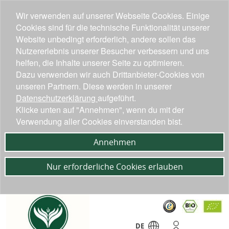
Wir verwenden auf unserer Webseite Cookies. Einige
Cookies sind für die technische Funktionalität unserer
Website unbedingt erforderlich, andere sollen das
Nutzererlebnis unserer Besucher verbessern und uns
helfen, die Inhalte unserer Seite zu optimieren.
Dazu verwenden wir auch Drittanbieter-Cookies von
unseren Partnern. Diese werden in unserer
Datenschutzerklärung
aufgeführt.
Klicke unten auf "Annehmen", wenn du mit der
Verwendung aller Cookies einverstanden bist.
Annehmen
Nur erforderliche Cookies erlauben
DE