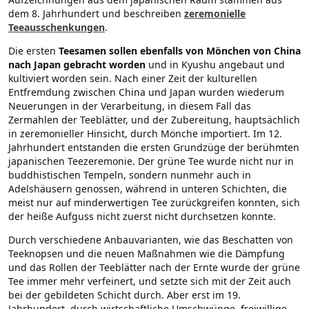
dem 8. Jahrhundert und beschreiben
zeremonielle
Teeausschenkungen
.
Die ersten
Teesamen sollen ebenfalls von Mönchen von China
nach Japan gebracht worden
und in Kyushu angebaut und
kultiviert worden sein. Nach einer Zeit der kulturellen
Entfremdung zwischen China und Japan wurden wiederum
Neuerungen in der Verarbeitung, in diesem Fall das
Zermahlen der Teeblätter, und der Zubereitung, hauptsächlich
in zeremonieller Hinsicht, durch Mönche importiert. Im 12.
Jahrhundert entstanden die ersten Grundzüge der berühmten
japanischen Teezeremonie. Der grüne Tee wurde nicht nur in
buddhistischen Tempeln, sondern nunmehr auch in
Adelshäusern genossen, während in unteren Schichten, die
meist nur auf minderwertigen Tee zurückgreifen konnten, sich
der heiße Aufguss nicht zuerst nicht durchsetzen konnte.
Durch verschiedene Anbauvarianten, wie das Beschatten von
Teeknopsen und die neuen Maßnahmen wie die Dämpfung
und das Rollen der Teeblätter nach der Ernte wurde der grüne
Tee immer mehr verfeinert, und setzte sich mit der Zeit auch
bei der gebildeten Schicht durch. Aber erst im 19.
Jahrhundert, durch wirtschaftliche Umschwünge, freiwillige