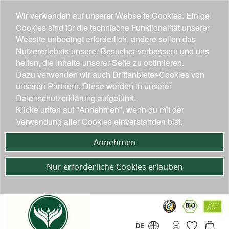
Wir verwenden auf unserer Webseite Cookies. Einige
Cookies sind für die technische Funktionalität unserer
Website unbedingt erforderlich, andere sollen das
Nutzererlebnis unserer Besucher verbessern und uns
helfen, die Inhalte unserer Seite zu optimieren.
Dazu verwenden wir auch Drittanbieter-Cookies von
unseren Partnern. Diese werden in unserer
Datenschutzerklärung
aufgeführt.
Klicke unten auf "Annehmen", wenn du mit der
Verwendung aller Cookies einverstanden bist.
Annehmen
Nur erforderliche Cookies erlauben
DE