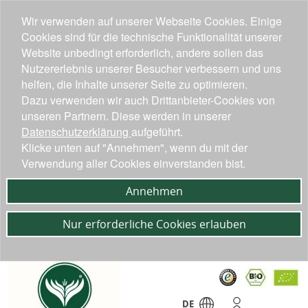
Wir verwenden auf unserer Webseite Cookies. Einige
Cookies sind für die technische Funktionalität unserer
Website unbedingt erforderlich, andere sollen das
Nutzererlebnis unserer Besucher verbessern und uns
helfen, die Inhalte unserer Seite zu optimieren.
Dazu verwenden wir auch Drittanbieter-Cookies von
unseren Partnern. Diese werden in unserer
Datenschutzerklärung
aufgeführt.
Klicke unten auf "Annehmen", wenn du mit der
Verwendung aller Cookies einverstanden bist.
Annehmen
Nur erforderliche Cookies erlauben
DE