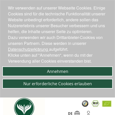
Wir verwenden auf unserer Webseite Cookies. Einige
Cookies sind für die technische Funktionalität unserer
Website unbedingt erforderlich, andere sollen das
Nutzererlebnis unserer Besucher verbessern und uns
helfen, die Inhalte unserer Seite zu optimieren.
Dazu verwenden wir auch Drittanbieter-Cookies von
unseren Partnern. Diese werden in unserer
Datenschutzerklärung
aufgeführt.
Klicke unten auf "Annehmen", wenn du mit der
Verwendung aller Cookies einverstanden bist.
Annehmen
Nur erforderliche Cookies erlauben
DE