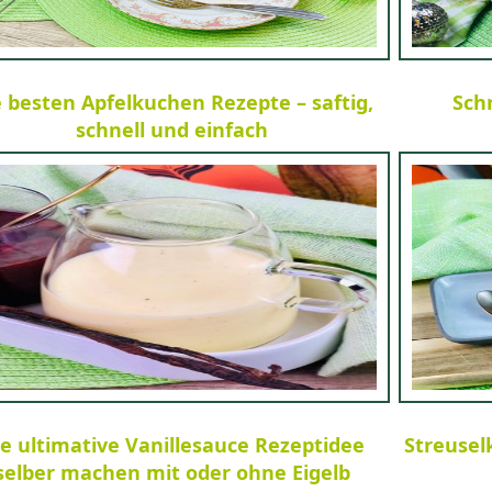
e besten Apfelkuchen Rezepte – saftig,
Sch
schnell und einfach
e ultimative Vanillesauce Rezeptidee
Streusel
selber machen mit oder ohne Eigelb