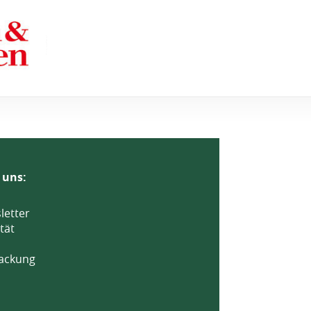
 uns:
letter
tät
ackung