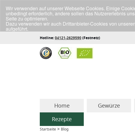
Wir verwenden auf unserer Webseite Cookies. Einige Cookies
unbedingt erforderlich, andere sollen das Nutzererlebnis un
Seite zu optimieren.
Dazu verwenden wir auch Drittanbieter-Cookies von unseren
aufgeführt.
Klicke unten auf "Annehmen", wenn du mit der Verwendung a
Hotline:
04121-2629590
(Festnetz)
Home
Gewürze
Rezepte
>
Startseite
Blog