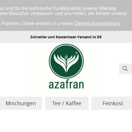
 sind für die technische Funktionalität unserer Website
serer Besucher verbessern und uns helfen, die Inhalte unserer
 Partnern. Diese werden in unserer
Datenschutzerklärung
ller Cookies einverstanden bist.
Schneller und Kostenloser Versand in DE
Mischungen
Tee / Kaffee
Feinkost