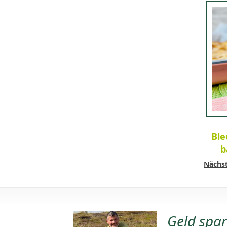
Ble
b
Nächst
Geld spa